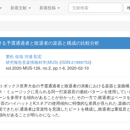
新着文献
新着投稿
attleにおける予選通過者と敗退者の楽器と構成の比較分析
繁松 佑哉
河瀬 彰宏
研究報告音楽情報科学(MUS)
(
ISSN:21888752
)
vol.2020-MUS-126, no.2, pp.1-6, 2020-02-10
ートボックス世界大会の予選通過者と敗退者の演奏における楽器と楽曲構
ス・ミュージックに見られる同一打楽器音の連続パターンを使用してい
ーンを多用する傾向があることが分かった.その一方で,敗退者はベース
器音のハイハットとKスネアの使用傾向に特徴的な差異が見られた.楽曲の
認できたが,通過者は音楽性を意識したビートを構成し,敗退者は重低音
傾向があることが明らかになった.