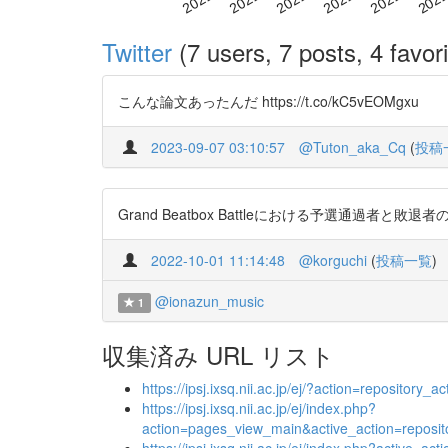
Twitter
(7 users, 7 posts, 4 favori
こんな論文あったんだ https://t.co/kC5vEOMgxu
2023-09-07 03:10:57
@Tuton_aka_Cq
(
投稿
Grand Beatbox Battleにおける予選通過者と敗退者の楽
2022-10-01 11:14:48
@korguchi
(
投稿一覧
)
@ionazun_music
1
収集済み URL リスト
https://ipsj.ixsq.nii.ac.jp/ej/?action=reposit
https://ipsj.ixsq.nii.ac.jp/ej/index.php?
action=pages_view_main&active_action=repos