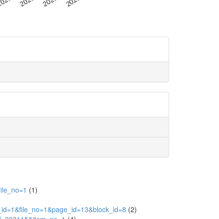
file_no=1
(1)
_id=1&file_no=1&page_id=13&block_id=8
(2)