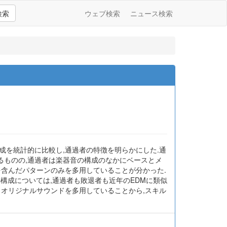
検索
ウェブ検索
ニュース検索
成を統計的に比較し,通過者の特徴を明らかにした.通
るものの,通過者は楽器音の構成のなかにベースとメ
を含んだパターンのみを多用していることが分かった.
構成については,通過者も敗退者も近年のEDMに類似
とオリジナルサウンドを多用していることから,スキル