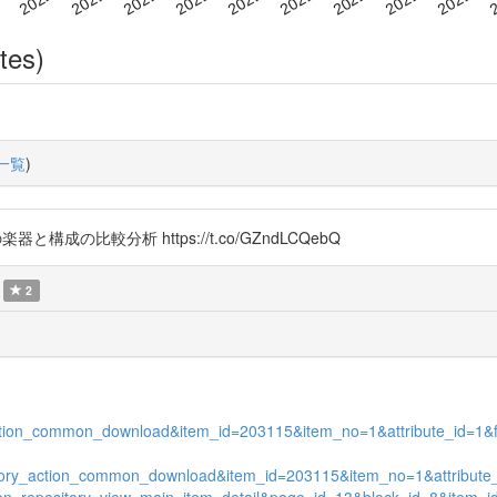
tes)
一覧
)
器と構成の比較分析 https://t.co/GZndLCQebQ
2
ory_action_common_download&item_id=203115&item_no=1&attribute_id=1&
itory_action_common_download&item_id=203115&item_no=1&attribute