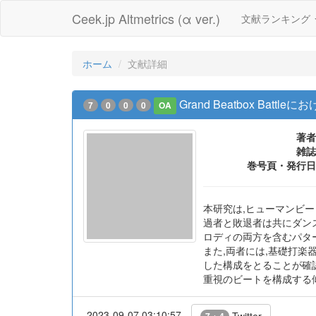
Ceek.jp Altmetrics (α ver.)
文献ランキング
ホーム
文献詳細
Grand Beatbox B
7
0
0
0
OA
著者
雑誌
巻号頁・発行日
本研究は,ヒューマンビ
過者と敗退者は共にダン
ロディの両方を含むパタ
また,両者には,基礎打楽
した構成をとることが確
重視のビートを構成する
2023-09-07 03:10:57