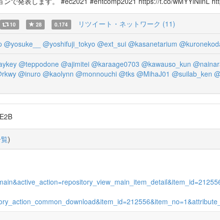
ます。 #ec2021 #entcomp2021 https://t.co/wMYYiNilnL https
リツイート・ネットワーク (11)
10
28
0.174
p
@yosuke__
@yoshifuji_tokyo
@ext_sui
@kasanetarium
@kuronekoda
aykey
@teppodone
@ajimitei
@karaage0703
@kawauso_kun
@nainar
rkwy
@inuro
@kaolynn
@monnouchi
@tks
@MihaJ01
@suilab_ken
@
E2B
一覧
)
view_main&active_action=repository_view_main_item_detail&item_id=21
itory_action_common_download&item_id=212556&item_no=1&attribute