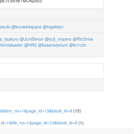
://t.co/Nr7MON2c03
isuki
@know94space
@higekita1
a_tsukuru
@JuniSimon
@yuji_miyano
@Rin2tree
hirotakaster
@HR2
@kasanetarium
@kn1cht
2556&item_no=1&page_id=13&block_id=8
(15)
_id=1&file_no=1&page_id=13&block_id=8
(1)