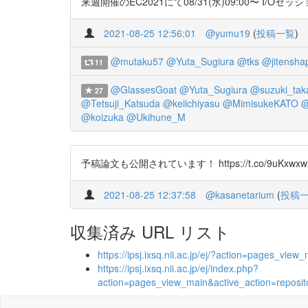
来週開催のEC2021にて08/31(水)09:00〜 I/Oセッションで発表し
2021-08-25 12:56:01
@yumu19
(
投稿一覧
)
@mutaku57
@Yuta_Sugiura
@tks
@jitensha
11
@GlassesGoat
@Yuta_Sugiura
@suzuki_tak
27
@Tetsuji_Katsuda
@keiichiyasu
@MimisukeKATO
@
@koizuka
@Ukihune_M
予稿論文も公開されています！ https://t.co/9uKxwxw
2021-08-25 12:37:58
@kasanetarium
(
投稿
収集済み URL リスト
https://ipsj.ixsq.nii.ac.jp/ej/?action=pages_
https://ipsj.ixsq.nii.ac.jp/ej/index.php?
action=pages_view_main&active_action=repos