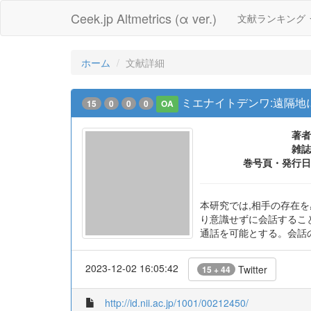
Ceek.jp Altmetrics (α ver.)
文献ランキング
ホーム
文献詳細
ミエナイトデンワ:遠隔
15
0
0
0
OA
著者
雑誌
巻号頁・発行日
本研究では,相手の存在
り意識せずに会話するこ
通話を可能とする。会話
2023-12-02 16:05:42
Twitter
15 + 44
http://id.nii.ac.jp/1001/00212450/