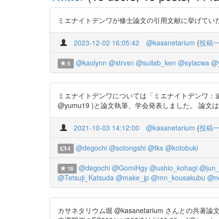
ミエナイトデンワが修士論文の引用文献に挙げてい
2023-12-02 16:05:42
@kasanetarium
(
投稿
@kaolynn
@strvsn
@suilab_ken
@sylacwa
@
5
ミエナイトデンワについては「ミエナイトデンワ：遠
@yumu19 )と論文執筆、学会発表しました。 論文は以下のサ
2021-10-03 14:12:00
@kasanetarium
(
投稿
@degochi
@sotongshi
@tks
@kotobuki
4
@degochi
@GomiHgy
@ushio_kohagi
@jun
18
@Tetsuji_Katsuda
@make_jp
@mn_kousakubu
@n
カサネタリウム堀 @kasanetarium さん