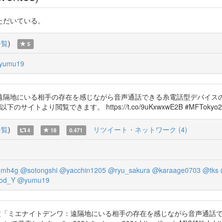
ただいている。
一覧
)
5
yumu19
隔地にいる相手の存在を感じながら音声通話できる糸電話型デバイスの提
イトより閲覧できます。 https://t.co/9uKxwxwE2B #MFTokyo
一覧
)
リツイート・ネットワーク (4)
4
18
0.471
_mh4g
@sotongshi
@yacchin1205
@ryu_sakura
@karaage0703
@tks
od_Y
@yumu19
との共著論文「ミエナイトデンワ：遠隔地にいる相手の存在を感じながら音声