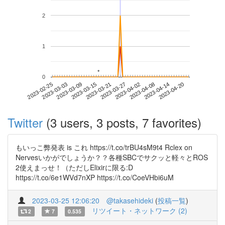
2
1
*
*
0
2023-04-14
2023-02-25
2023-03-15
2023-04-02
2023-04-20
2023-03-03
2023-03-21
2023-04-08
2023-03-09
2023-03-27
Twitter
(3 users, 3 posts, 7 favorites)
もいっこ弊発表 is これ https://t.co/trBU4sM9t4 Rclex on
Nervesいかがでしょうか？？各種SBCでサクッと軽々とROS
2使えまっせ！（ただしElixirに限る:D
https://t.co/6e1WVd7nXP https://t.co/CoeVHbi6uM
2023-03-25 12:06:20
@takasehideki
(
投稿一覧
)
リツイート・ネットワーク (2)
2
7
0.535