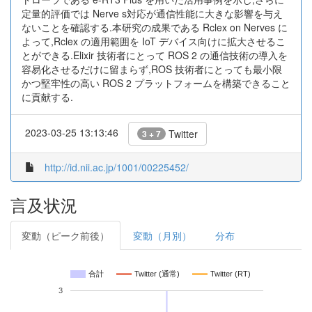
定量的評価では Nerve s対応が通信性能に大きな影響を与え
ないことを確認する.本研究の成果である Rclex on Nerves に
よって,Rclex の適用範囲を IoT デバイス向けに拡大させるこ
とができる.Elixir 技術者にとって ROS 2 の通信技術の導入を
容易化させるだけに留まらず,ROS 技術者にとっても最小限
かつ堅牢性の高い ROS 2 プラットフォームを構築できること
に貢献する.
2023-03-25 13:13:46
Twitter
3 + 7
http://id.nii.ac.jp/1001/00225452/
言及状況
変動（ピーク前後）
変動（月別）
分布
合計
Twitter (通常)
Twitter (RT)
3