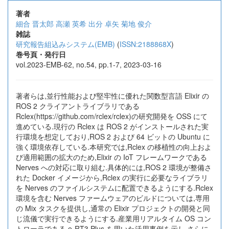
著者
細合 晋太郎
高瀬 英希
出分 卓矢
菊地 俊介
雑誌
研究報告組込みシステム(EMB)
(
ISSN:2188868X
)
巻号頁・発行日
vol.2023-EMB-62, no.54, pp.1-7, 2023-03-16
著者らは,並行性能および堅牢性に優れた関数型言語 Elixir の
ROS 2 クライアントライブラリである
Rclex(https://github.com/rclex/rclex)の研究開発を OSS にて
進めている.現行の Rclex は ROS 2 がインストールされた実
行環境を想定しており,ROS 2 および 64 ビットの Ubuntu に
強く環境依存している.本研究では,Rclex の移植性の向上およ
び適用範囲の拡大のため,Elixir の IoT フレームワークである
Nerves への対応に取り組む.具体的には,ROS 2 環境が整備さ
れた Docker イメージから,Rclex の実行に必要なライブラリ
を Nerves のファイルシステムに配置できるようにする.Rclex
環境を含む Nerves ファームウェアのビルドについては,専用
の Mix タスクを提供し,通常の Elixir プロジェクトの開発と同
じ流儀で実行できるようにする.産業用リアルタイム OS コン
トローラである e-RT3 Plus を用いた活用事例を示し,さらに