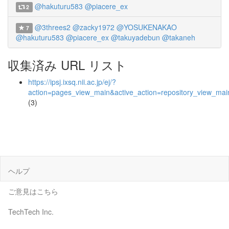
@hakuturu583
@piacere_ex
2
@3threes2
@zacky1972
@YOSUKENAKAO
7
@hakuturu583
@piacere_ex
@takuyadebun
@takaneh
収集済み URL リスト
https://ipsj.ixsq.nii.ac.jp/ej/?
action=pages_view_main&active_action=repository_view_ma
(3)
ヘルプ
ご意見はこちら
TechTech Inc.