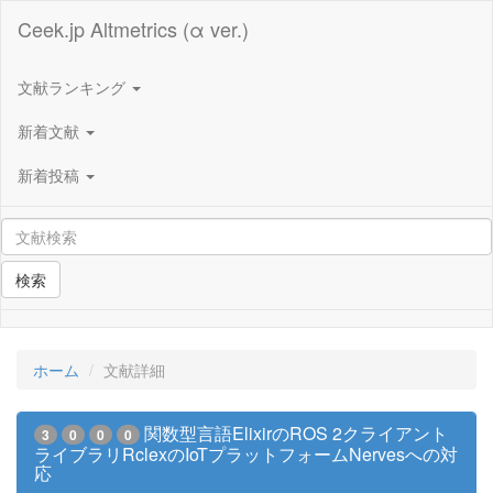
Ceek.jp Altmetrics (α ver.)
文献ランキング
新着文献
新着投稿
検索
ホーム
文献詳細
関数型言語ElixirのROS 2クライアント
3
0
0
0
ライブラリRclexのIoTプラットフォームNervesへの対
応