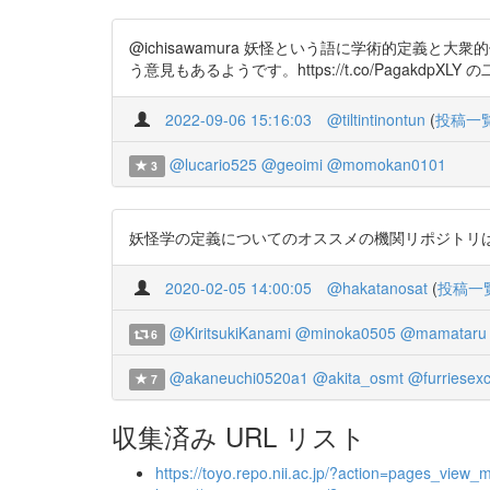
@ichisawamura 妖怪という語に学術的定
う意見もあるようです。https://t.co/PagakdpXLY
2022-09-06 15:16:03
@tiltintinontun
(
投稿一
@lucario525
@geoimi
@momokan0101
3
妖怪学の定義についてのオススメの機関リポジトリはこれです。
2020-02-05 14:00:05
@hakatanosat
(
投稿一
@KiritsukiKanami
@minoka0505
@mamataru
6
@akaneuchi0520a1
@akita_osmt
@furriesexc
7
収集済み URL リスト
https://toyo.repo.nii.ac.jp/?action=pages_vi