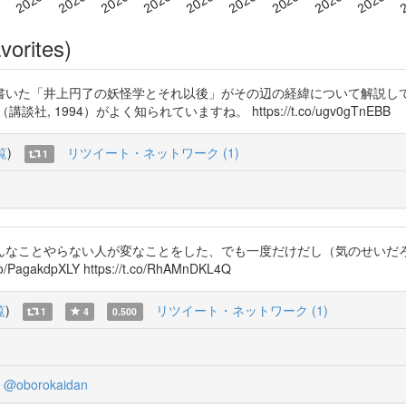
vorites)
集21巻に書いた「井上円了の妖怪学とそれ以後」がその辺の経緯について解
1994）がよく知られていますね。 https://t.co/ugv0gTnEBB
覧
)
リツイート・ネットワーク (1)
1
んなことやらない人が変なことをした、でも一度だけだし（気のせいだ
kdpXLY https://t.co/RhAMnDKL4Q
覧
)
リツイート・ネットワーク (1)
1
4
0.500
@oborokaidan