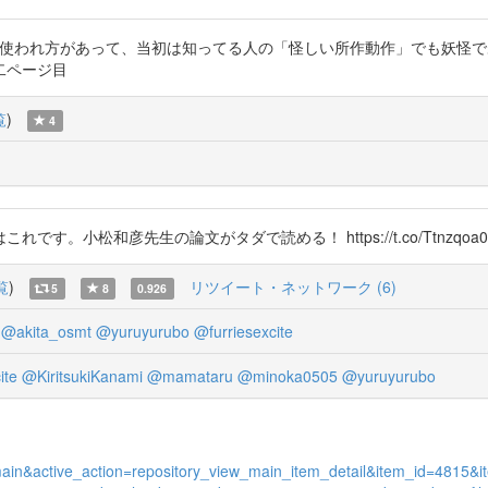
義と大衆的使われ方があって、当初は知ってる人の「怪しい所作動作」でも妖
 の二ページ目
覧
)
4
小松和彦先生の論文がタダで読める！ https://t.co/Ttnzqoa0
覧
)
リツイート・ネットワーク (6)
5
8
0.926
@akita_osmt
@yuruyurubo
@furriesexcite
ite
@KiritsukiKanami
@mamataru
@minoka0505
@yuruyurubo
ew_main&active_action=repository_view_main_item_detail&item_id=481