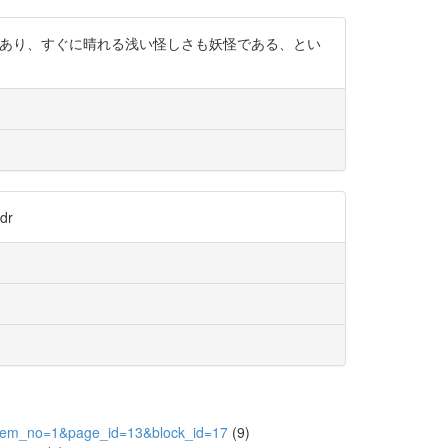
怪であり、すぐに晴れる浅い怪しさも妖怪である、とい
dr
5&item_no=1&page_id=13&block_id=17
(9)