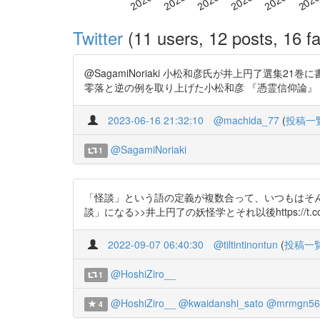
Twitter
(11 users, 12 posts, 16 fa
@SagamiNoriaki 小松和彦氏が井上円了選
零落と逆の例を取り上げた小松和彦 『憑霊信仰論』（講談社, 
2023-06-16 21:32:10
@machida_77
(
投稿一
@SagamiNoriaki
1
「怪談」という語の定義が複数合って、いつもはそ
談」になる>>井上円了の妖怪学とそれ以後https://t.co/Paga
2022-09-07 06:40:30
@tiltintinontun
(
投稿一
@HoshiZiro__
1
@HoshiZiro__
@kwaidanshi_sato
@mrmgn56
4