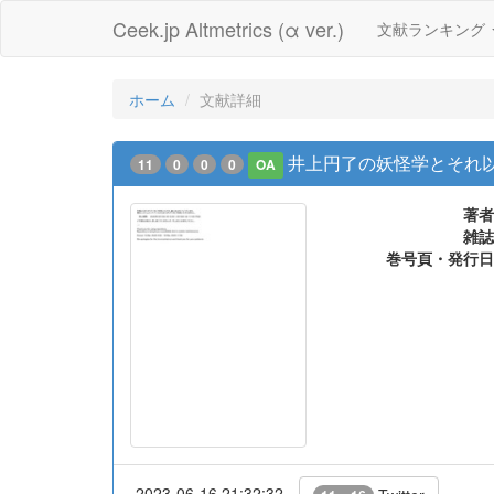
Ceek.jp Altmetrics (α ver.)
文献ランキング
ホーム
文献詳細
井上円了の妖怪学とそれ
11
0
0
0
OA
著者
雑誌
巻号頁・発行日
2023-06-16 21:32:32