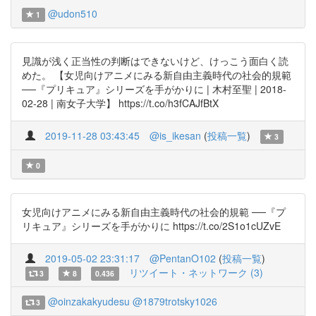
@udon510
1
見識が浅く正当性の判断はできないけど、けっこう面白く読
めた。 【女児向けアニメにみる新自由主義時代の社会的規範
──『プリキュア』シリーズを手がかりに | 木村至聖 | 2018-
02-28 | 南女子大学】 https://t.co/h3fCAJfBtX
2019-11-28 03:43:45
@is_ikesan
(
投稿一覧
)
3
0
女児向けアニメにみる新自由主義時代の社会的規範 ──『プ
リキュア』シリーズを手がかりに https://t.co/2S1o1cUZvE
2019-05-02 23:31:17
@PentanO102
(
投稿一覧
)
リツイート・ネットワーク (3)
3
8
0.436
@oinzakakyudesu
@1879trotsky1026
3