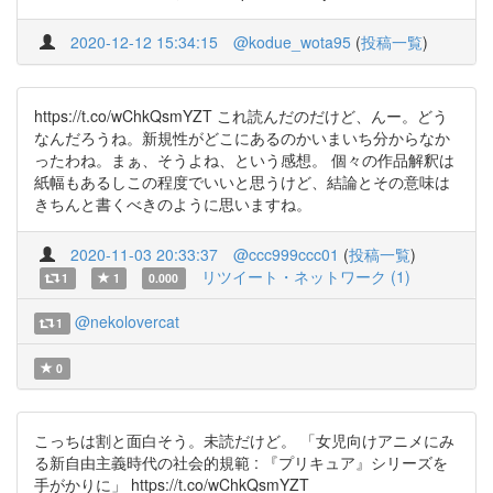
2020-12-12 15:34:15
@kodue_wota95
(
投稿一覧
)
https://t.co/wChkQsmYZT これ読んだのだけど、んー。どう
なんだろうね。新規性がどこにあるのかいまいち分からなか
ったわね。まぁ、そうよね、という感想。 個々の作品解釈は
紙幅もあるしこの程度でいいと思うけど、結論とその意味は
きちんと書くべきのように思いますね。
2020-11-03 20:33:37
@ccc999ccc01
(
投稿一覧
)
リツイート・ネットワーク (1)
1
1
0.000
@nekolovercat
1
0
こっちは割と面白そう。未読だけど。 「女児向けアニメにみ
る新自由主義時代の社会的規範 : 『プリキュア』シリーズを
手がかりに」 https://t.co/wChkQsmYZT