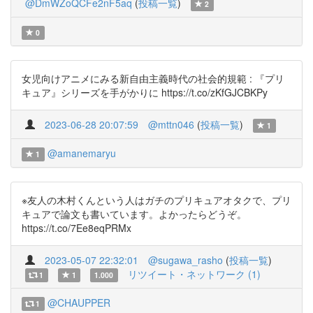
@DmWZoQCFe2nF5aq
(
投稿一覧
)
2
0
女児向けアニメにみる新自由主義時代の社会的規範 : 『プリ
キュア』シリーズを手がかりに https://t.co/zKfGJCBKPy
2023-06-28 20:07:59
@mttn046
(
投稿一覧
)
1
@amanemaryu
1
※友人の木村くんという人はガチのプリキュアオタクで、プリ
キュアで論文も書いています。よかったらどうぞ。
https://t.co/7Ee8eqPRMx
2023-05-07 22:32:01
@sugawa_rasho
(
投稿一覧
)
リツイート・ネットワーク (1)
1
1
1.000
@CHAUPPER
1