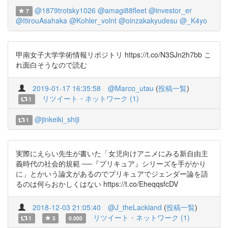
@1879trotsky1026
@amagi88fleet
@investor_er
7
@ItirouAsahaka
@Kohler_volnt
@oinzakakyudesu
@_K4yo
甲南女子大学学術情報リポジトリ https://t.co/N3SJn2h7bb こ
れ面白そうなので読む
2019-01-17 16:35:58
@Marco_utau
(
投稿一覧
)
リツイート・ネットワーク (1)
1
@jinkeiki_shiji
1
実際にえらい先生が書いた「女児向けアニメにみる新自由主
義時代の社会的規範 ──『プリキュア』シリーズを手がかり
に」とかいう論文があるのでプリキュアでジェンダー論を語
るのは何らおかしくはない https://t.co/EheqqsfcDV
2018-12-03 21:05:40
@J_theLackland
(
投稿一覧
)
リツイート・ネットワーク (1)
1
5
0.000