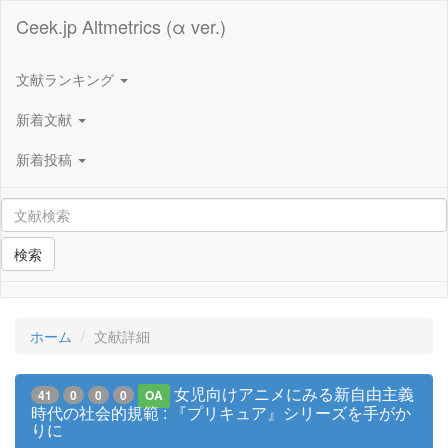
Ceek.jp Altmetrics (α ver.)
文献ランキング
新着文献
新着投稿
検索
ホーム
文献詳細
女児向けアニメにみる新自由主義
41
0
0
0
OA
時代の社会的規範 : 『プリキュア』シリーズを手がか
りに