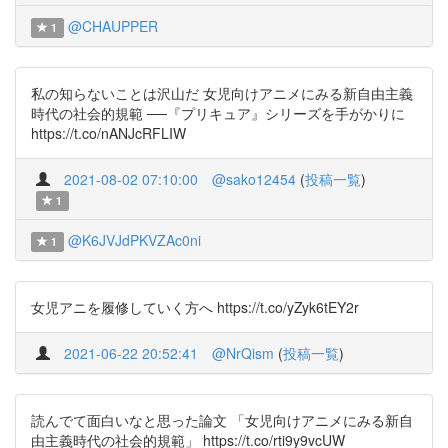
@CHAUPPER
1
私の知らないことは沢山だ 女児向けアニメにみる新自由主義
時代の社会的規範 ──『プリキュア』シリーズを手がかりに
https://t.co/nANJcRFLIW
2021-08-02 07:10:00
@sako12454
(
投稿一覧
)
1
@K6JVJdPKVZAc0ni
1
女児アニを履修していく方へ https://t.co/yZyk6tEY2r
2021-06-22 20:52:41
@NrQism
(
投稿一覧
)
読んでて面白いなと思った論文 「女児向けアニメにみる新自
由主義時代の社会的規範」 https://t.co/rti9y9vcUW