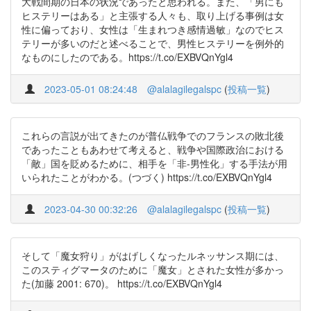
大戦間期の日本の状況であったと思われる。また、「男にも
ヒステリーはある」と主張する人々も、取り上げる事例は女
性に偏っており、女性は「生まれつき感情過敏」なのでヒス
テリーが多いのだと述べることで、男性ヒステリーを例外的
なものにしたのである。https://t.co/EXBVQnYgl4
2023-05-01 08:24:48
@alalagilegalspc
(
投稿一覧
)
これらの言説が出てきたのが普仏戦争でのフランスの敗北後
であったこともあわせて考えると、戦争や国際政治における
「敵」国を貶めるために、相手を「非-男性化」する手法が用
いられたことがわかる。(つづく) https://t.co/EXBVQnYgl4
2023-04-30 00:32:26
@alalagilegalspc
(
投稿一覧
)
そして「魔女狩り」がはげしくなったルネッサンス期には、
このスティグマータのために「魔女」とされた女性が多かっ
た(加藤 2001: 670)。 https://t.co/EXBVQnYgl4