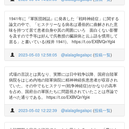
1941年に『軍医団雑誌』に発表した「戦時神経症」に関する
論文の中で、「ヒステリーなる病名は通俗的に曲解された意
味を持つて居て患者自身や其の周囲にいろゝ面白くない影響
を及すので予等は好んで呉教授の臓躁病と云ふ語を慣用して
居る」と書いている(桜井 1941)。 https://t.co/EXBVQnYgl4
2023-05-03 12:58:05
@alalagilegalspc
(
投稿一覧
)
式場の言説とは異なり、実際には日中戦争以降、国府台陸軍
病院をはじめ内地の陸軍病院に精神神経疾患患者が収容され
ていた。その中でもヒステリー(戦争神経症)がかなりの高率
を占め、国府台の軍医たちに問題視されていたことは序論で
述べた通りである。 https://t.co/EXBVQnYgl4
2023-05-02 12:22:39
@alalagilegalspc
(
投稿一覧
)