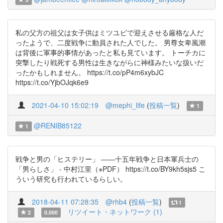
私の父方の祖父は女子供はミツユビで迎えさせる厳格な人だ
ったようで、二度戦争に動員された人でした。 男尊女卑風潮
は背後に軍事的事情があったと私も見ています。 トーチカに
突撃したり戦死する男性は生きながらに神様みたいな扱いだ
ったかもしれません。 https://t.co/pP4m6xybJC
https://t.co/YjbOJqk6e9
2021-04-10 15:02:19
@mephi_life
(
投稿一覧
)
1
@RENIB85122
1
戦争と男の「ヒステリー」 ――十五年戦争と日本軍兵士の
「男らしさ」 - 中村江里（※PDF） https://t.co/BY9kh5sjs5 こ
ういう研究も行われているらしい。
2018-04-11 07:28:35
@rhb4
(
投稿一覧
)
1
リツイート・ネットワーク (1)
2
0.000