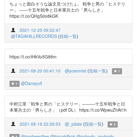
ちょっと面白そうな論文見つけた↓。 戦争と男の「ヒステリ
ー」 ――十五年戦争と日本軍兵士の「男らしさ」
https://t.co/QHgS0o8kGK
2021-12-25 09:22:47
@TAGAHILLRECORDS
(
投稿一覧
)
https://t.co/tHkVu5G88m
2021-08-20 00:41:10
@yosomist
(
投稿一覧
)
1
@Dansyu5
1
中村江里「戦争と男の「ヒステリー」―――十五年戦争と日
本軍兵士の「男らしさ」（pdf DL） https://t.co/WpwuZhAt1h
2021-08-19 22:26:53
@_pilate
(
投稿一覧
)
3
@jambeenflee
@hiroakifkok
@nobody_anybody
3