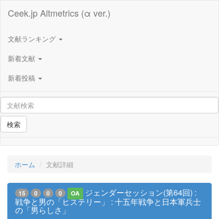
Ceek.jp Altmetrics (α ver.)
文献ランキング
新着文献
新着投稿
検索
ホーム
文献詳細
ジェンダーセッション(第64回) :
15
0
0
0
OA
戦争と男の「ヒステリー」 : 十五年戦争と日本軍兵士
の「男らしさ」