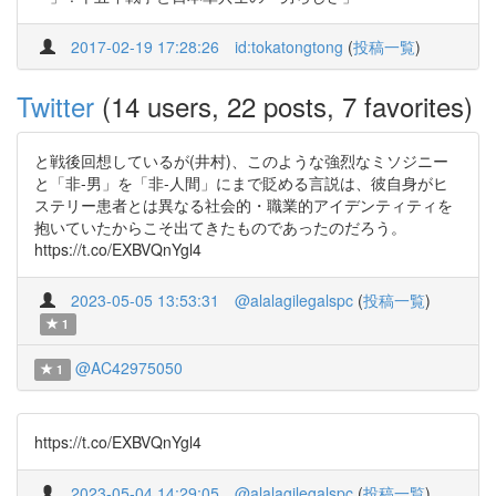
2017-02-19 17:28:26
id:tokatongtong
(
投稿一覧
)
Twitter
(14 users, 22 posts, 7 favorites)
と戦後回想しているが(井村)、このような強烈なミソジニー
と「非-男」を「非-人間」にまで貶める言説は、彼自身がヒ
ステリー患者とは異なる社会的・職業的アイデンティティを
抱いていたからこそ出てきたものであったのだろう。
https://t.co/EXBVQnYgl4
2023-05-05 13:53:31
@alalagilegalspc
(
投稿一覧
)
1
@AC42975050
1
https://t.co/EXBVQnYgl4
2023-05-04 14:29:05
@alalagilegalspc
(
投稿一覧
)