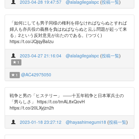
2023-04-28 19:47:57
@alalagilegalspc
(
投稿一覧
)
「如何にしても男子同様の権利を得なければならぬとすれば
婦人も亦兵役の義務を負はねばならぬと云ふ問題が起って来
る」2という反対意見が出たのである。(つづく)
https://t.co/JQjqyBaIzu
2023-04-27 21:16:04
@alalagilegalspc
(
投稿一覧
)
1
@AC42975050
1
戦争と男の「ヒステリー」 ――十五年戦争と日本軍兵士の
「男らしさ」 https://t.co/tmAL8xQovH
https://t.co/20LXyjzn2h
2023-01-18 23:27:12
@hayashimegumi18
(
投稿一覧
)