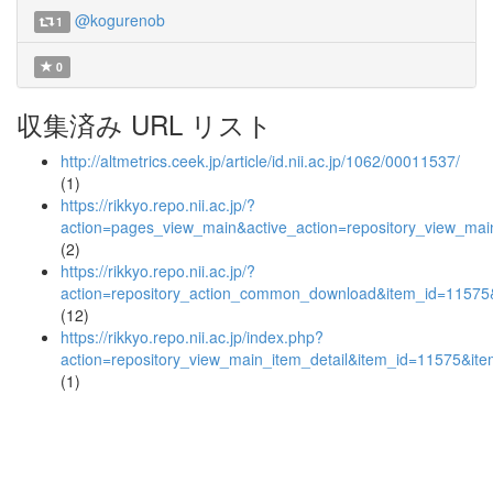
@kogurenob
1
0
収集済み URL リスト
http://altmetrics.ceek.jp/article/id.nii.ac.jp/1062/00011537/
(1)
https://rikkyo.repo.nii.ac.jp/?
action=pages_view_main&active_action=repository_view_ma
(2)
https://rikkyo.repo.nii.ac.jp/?
action=repository_action_common_download&item_id=11575&
(12)
https://rikkyo.repo.nii.ac.jp/index.php?
action=repository_view_main_item_detail&item_id=11575&i
(1)