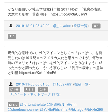
かなり面白い／社会学研究科年報 2017 No24 「乳房の表象」
の意味と影響 菅森 朝子 https://t.co/6v3aU0iivW
2019-12-01 23:42:20
@_hayaton
(
投稿一覧
)
1
0
現代的な意味での、性的アイコンとしての「おっぱい」を発
見したのは19世紀末のアメリカ人だと思うのですが、何故当
時のアメリカ人はおっぱいを性的アイコンとみなすように成
ったのかと調べたらこういう事らしい 「乳房の表象」の意味
と影響 https://t.co/KwbfukhcE6
2019-11-05 00:01:36
@1059kanri
(
投稿一覧
)
169
319
0.144
リツイート・ネットワーク (172)
@fortunathefate
@IFSIRENT
@shn
172
@shoetouchbanner
@YukitoKirishima
@hkitago
@bikkle290