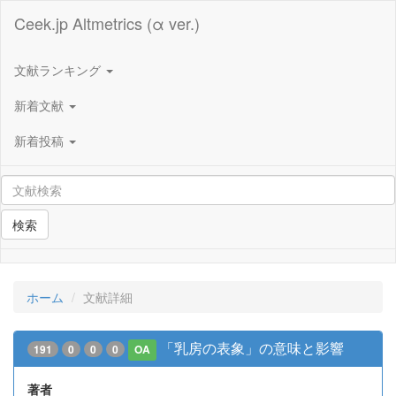
Ceek.jp Altmetrics (α ver.)
文献ランキング
新着文献
新着投稿
検索
ホーム
文献詳細
「乳房の表象」の意味と影響
191
0
0
0
OA
著者