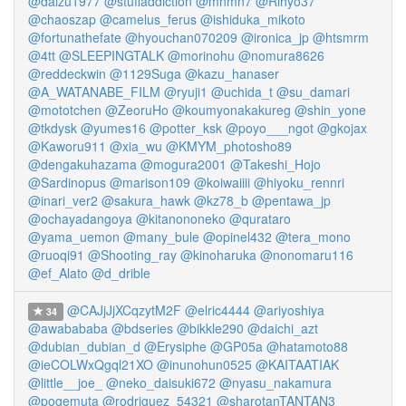
@daizu1977
@stuffaddiction
@mnmn7
@Rihyo37
@chaoszap
@camelus_ferus
@ishiduka_mikoto
@fortunathefate
@hyouchan070209
@ironica_jp
@htsmrm
@4tt
@SLEEPINGTALK
@morinohu
@nomura8626
@reddeckwin
@1129Suga
@kazu_hanaser
@A_WATANABE_FILM
@ryuji1
@uchida_t
@su_damari
@mototchen
@ZeoruHo
@koumyonakakureg
@shin_yone
@tkdysk
@yumes16
@potter_ksk
@poyo___ngot
@gkojax
@Kaworu911
@xia_wu
@KMYM_photosho89
@dengakuhazama
@mogura2001
@Takeshi_Hojo
@Sardinopus
@marison109
@koiwaiiii
@hiyoku_rennri
@inari_ver2
@sakura_hawk
@kz78_b
@pentawa_jp
@ochayadangoya
@kitanononeko
@qurataro
@yama_uemon
@many_bule
@opinel432
@tera_mono
@ruoqi91
@Shooting_ray
@kinoharuka
@nonomaru116
@ef_Alato
@d_drible
@CAJjJjXCqzytM2F
@elric4444
@ariyoshiya
34
@awabababa
@bdseries
@bikkle290
@daichi_azt
@dubian_dubian_d
@Erysiphe
@GP05a
@hatamoto88
@ieCOLWxQgql21XO
@inunohun0525
@KAITAATIAK
@little__joe_
@neko_daisuki672
@nyasu_nakamura
@pogemuta
@rodriguez_54321
@sharotanTANTAN3