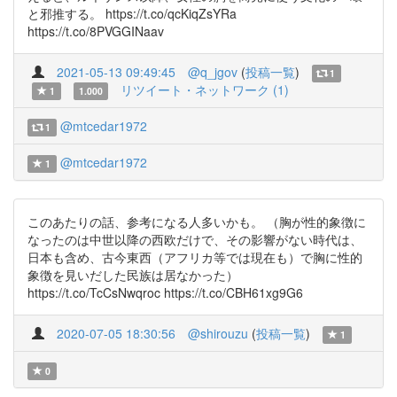
と邪推する。 https://t.co/qcKiqZsYRa
https://t.co/8PVGGINaav
2021-05-13 09:49:45
@q_jgov
(
投稿一覧
)
1
リツイート・ネットワーク (1)
1
1.000
@mtcedar1972
1
@mtcedar1972
1
このあたりの話、参考になる人多いかも。 （胸が性的象徴に
なったのは中世以降の西欧だけで、その影響がない時代は、
日本も含め、古今東西（アフリカ等では現在も）で胸に性的
象徴を見いだした民族は居なかった）
https://t.co/TcCsNwqroc https://t.co/CBH61xg9G6
2020-07-05 18:30:56
@shirouzu
(
投稿一覧
)
1
0