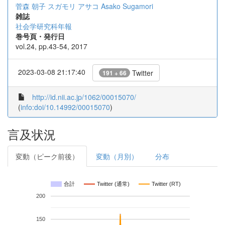
菅森 朝子
スガモリ アサコ
Asako Sugamori
雑誌
社会学研究科年報
巻号頁・発行日
vol.24, pp.43-54, 2017
2023-03-08 21:17:40
Twitter
191 + 66
http://id.nii.ac.jp/1062/00015070/
(
info:doi/10.14992/00015070
)
言及状況
変動（ピーク前後）
変動（月別）
分布
合計
Twitter (通常)
Twitter (RT)
200
150