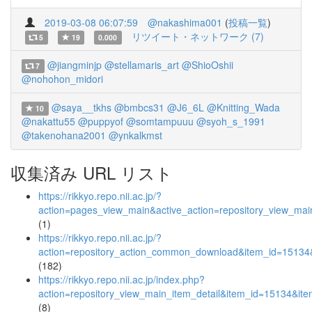
2019-03-08 06:07:59
@nakashima001
(
投稿一覧
)
リツイート・ネットワーク (7)
5
19
0.000
@jiangminjp
@stellamaris_art
@ShioOshii
7
@nohohon_midori
@saya__tkhs
@bmbcs31
@J6_6L
@Knitting_Wada
10
@nakattu55
@puppyof
@somtampuuu
@syoh_s_1991
@takenohana2001
@ynkalkmst
収集済み URL リスト
https://rikkyo.repo.nii.ac.jp/?
action=pages_view_main&active_action=repository_view_ma
(1)
https://rikkyo.repo.nii.ac.jp/?
action=repository_action_common_download&item_id=15134&
(182)
https://rikkyo.repo.nii.ac.jp/index.php?
action=repository_view_main_item_detail&item_id=15134&i
(8)