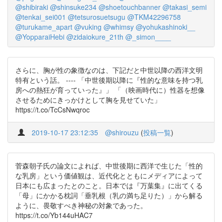
@shibiraki
@shinsuke234
@shoetouchbanner
@takasi_semi
@tenkai_sei001
@tetsurosuetsugu
@TKM42296758
@turukame_apart
@vuking
@whimsy
@yohukashinoki__
@YopparaiHebi
@zidaiokure_21th
@_simon____
さらに、胸が性の象徴なのは、下記だと中世以降の西洋文明
特有という話。 ---- 「中世後期以降に『性的な意味を持つ乳
房への熱狂が育っていった』」 「（映画時代に）性器を想像
させるためにきっかけとして胸を見せていた」
https://t.co/TcCsNwqroc
2019-10-17 23:12:35
@shirouzu
(
投稿一覧
)
菅森朝子氏の論文によれば、中世後期に西洋で生じた「性的
な乳房」という価値観は、近代化とともにメディアによって
日本にも広まったとのこと。日本では『万葉集』に出てくる
「母」にかかる枕詞「垂乳根（乳の満ち足りた）」から解る
ように、畏敬すべき神秘の対象であった。
https://t.co/Yb144uHAC7