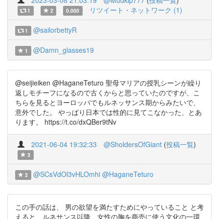
2023-03-08 21:03:19
@Mudkip777
(
投稿一覧
)
リツイート・ネットワーク (1)
1
2
0.000
@sailorbettyR
1
@Damn_glasses19
1
@seijieiken @HaganeTeturo 聖母マリアの授乳シーンが繰り
返しモチーフになるので古くからと思っていたのですが、こ
ちらを見るとヨーロッパでもルネッサンス期からみたいで、
意外でした。 やっぱり日本では性的に見てこなかった、とあ
ります。 https://t.co/dxQBer9tNv
2021-06-04 19:32:33
@SholdersOfGiant
(
投稿一覧
)
3
@SCsVdOl3vHLOmhi
@HaganeTeturo
2
この手の話は、 男の欲望を満たすためにやっていること と考
えると、ルネサンス以降、女性の胸を商売に使う文化の一環