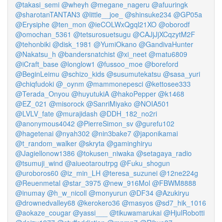
@takasi_semi
@wheyh
@megane_nageru
@afuuringk
@sharotanTANTAN3
@little__joe_
@shinsuke234
@GP05a
@Erysiphe
@ten_mon
@ieCOLWxQgql21XO
@oborodf
@omochan_5361
@tetsurosuetsugu
@CAJjJjXCqzytM2F
@tehonbiki
@disk_1981
@YumiOkano
@GandivaHunter
@Nakatsu_h
@bandersnatchist
@xi_neet
@matu6809
@iCraft_base
@longlow1
@fussoo_moe
@boreford
@BeginLeimu
@schizo_kids
@susumutekatsu
@sasa_yuri
@chiqfudoki
@_oynm
@mammonepesci
@kettosee333
@Terada_Onyou
@huyutukiA
@hakoPepper
@k1468
@EZ_021
@misorock
@SanriMiyako
@NOIA501
@LVLV_fate
@murajidash
@DDH_182_no2ri
@anonymous4042
@PierreSimon_sv
@gurefu102
@hagetenai
@nyah302
@nin3bake7
@japonikamai
@t_random_walker
@skryta
@gaminghiryu
@Jagiellonow1386
@tokusen_niwaka
@setagaya_radio
@tsumuji_wind
@aiueotaroutrpg
@Fuku_shogun
@uroboros60
@iz_min_LH
@teresa_suzunei
@12ne224g
@Reuenmetal
@star_3975
@new_916Mol
@FBWM8888
@inumay
@h_w_nicoll
@monyurun
@DF34
@Azukiryu
@drownedvalley68
@kerokero36
@masyos
@sd7_hik_1016
@aokaze_cougar
@yassi___
@tikuwamarukai
@HjulRobotti