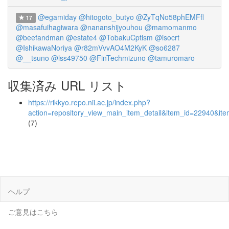
@egamiday
@hitogoto_butyo
@ZyTqNo58phEMFfl
17
@masafuihagiwara
@nananshijyouhou
@mamomanmo
@beefandman
@estate4
@TobakuCptlsm
@isocrt
@IshikawaNoriya
@r82mVvvAO4M2KyK
@so6287
@__tsuno
@lss49750
@FinTechmizuno
@tamuromaro
収集済み URL リスト
https://rikkyo.repo.nii.ac.jp/index.php?
action=repository_view_main_item_detail&item_id=22940&i
(7)
ヘルプ
ご意見はこちら