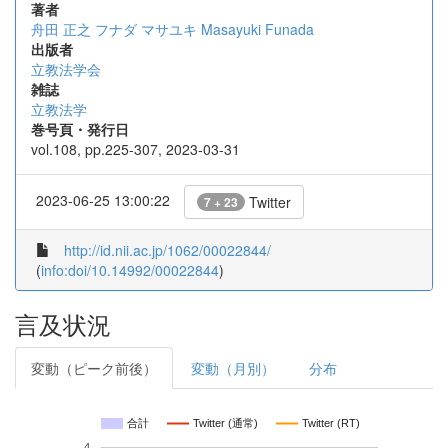
著者
舟田 正之
フナダ マサユキ
Masayuki Funada
出版者
立教法学会
雑誌
立教法学
巻号頁・発行日
vol.108, pp.225-307, 2023-03-31
2023-06-25 13:00:22
Twitter
7 + 23
http://id.nii.ac.jp/1062/00022844/
(
info:doi/10.14992/00022844
)
言及状況
変動（ピーク前後）
変動（月別）
分布
合計
Twitter (通常)
Twitter (RT)
4