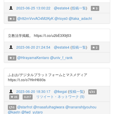
2023-06-25 13:00:22
@estate4
(
投稿一覧
)
3
@r82mVvvAO4M2KyK
@rioys0
@taka_adachi
3
立教法学掲載。 https://t.co/u2bE3X9j53
2023-06-20 21:24:54
@estate4
(
投稿一覧
)
2
@HirayamaKentaro
@univ_f_rank
2
ふおお/デジタルプラットフォームとマスメディア
https://t.co/o7HinH693s
2023-06-20 18:30:17
@ikegai
(
投稿一覧
)
5
リツイート・ネットワーク (5)
23
0.217
@starfrot
@masafuihagiwara
@nananshijyouhou
5
@kaetn
@fwd_yutaro