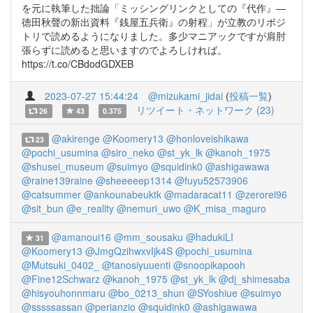
を元に執筆した拙論「ミッシングリンクとしての『代作』―
徳田秋聲の新出資料『銭屋五兵衛』の射程」が立教のリポジ
トリで読めるようになりました。多少マニアックですが肩肘
張らずに読めると思いますのでよろしければ。
https://t.co/CBdodGDXEB
2023-07-27 15:44:24
@mizukami_jidai
(
投稿一覧
)
リツイート・ネットワーク (23)
26
43
0.375
@akirenge
@Koomery13
@honloveishikawa
23
@pochi_usumina
@siro_neko
@st_yk_lk
@kanoh_1975
@shusei_museum
@suimyo
@squidink0
@ashigawawa
@raine139raine
@sheeeeep1314
@fuyu52573906
@catsummer
@ankounabeuktk
@madaracat11
@zerorei96
@sit_bun
@e_reality
@nemuri_uwo
@K_misa_maguro
@amanoui16
@mm_sousaku
@hadukiLI
31
@Koomery13
@JmgQzihwxvIjk4S
@pochi_usumina
@Mutsuki_0402_
@tanosiyuuenti
@snoopikapooh
@Fine12Schwarz
@kanoh_1975
@st_yk_lk
@dj_shimesaba
@hisyouhonnmaru
@bo_0213_shun
@SYoshiue
@suimyo
@sssssassan
@perianzio
@squidink0
@ashigawawa