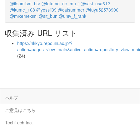
@itsumism_bsr
@totemo_ne_mu_i
@saki_usa612
@kume_168
@yossii39
@catsummer
@fuyu52573906
@mikemekimi
@sit_bun
@univ_f_rank
収集済み URL リスト
https://rikkyo.repo.nii.ac.jp/?
action=pages_view_main&active_action=repository_view_ma
(24)
ヘルプ
ご意見はこちら
TechTech Inc.