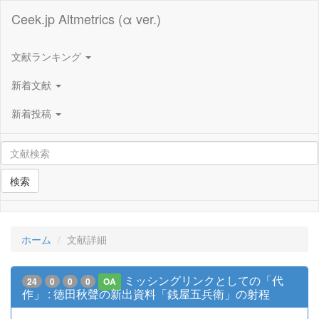
Ceek.jp Altmetrics (α ver.)
文献ランキング
新着文献
新着投稿
検索
ホーム
文献詳細
ミッシングリンクとしての「代
24
0
0
0
OA
作」 : 徳田秋聲の新出資料「銭屋五兵衛」の射程