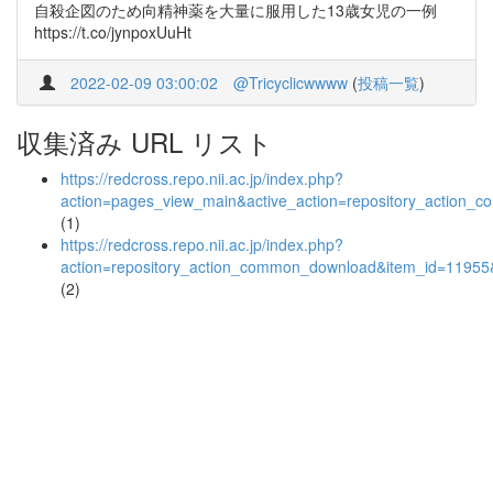
自殺企図のため向精神薬を大量に服用した13歳女児の一例
https://t.co/jynpoxUuHt
2022-02-09 03:00:02
@Tricyclicwwww
(
投稿一覧
)
収集済み URL リスト
https://redcross.repo.nii.ac.jp/index.php?
action=pages_view_main&active_action=repository_action_
(1)
https://redcross.repo.nii.ac.jp/index.php?
action=repository_action_common_download&item_id=11955&
(2)