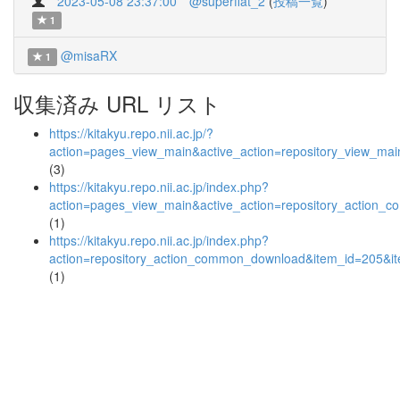
2023-05-08 23:37:00
@superflat_2
(
投稿一覧
)
1
@misaRX
1
収集済み URL リスト
https://kitakyu.repo.nii.ac.jp/?
action=pages_view_main&active_action=repository_view_ma
(3)
https://kitakyu.repo.nii.ac.jp/index.php?
action=pages_view_main&active_action=repository_action_
(1)
https://kitakyu.repo.nii.ac.jp/index.php?
action=repository_action_common_download&item_id=205&it
(1)