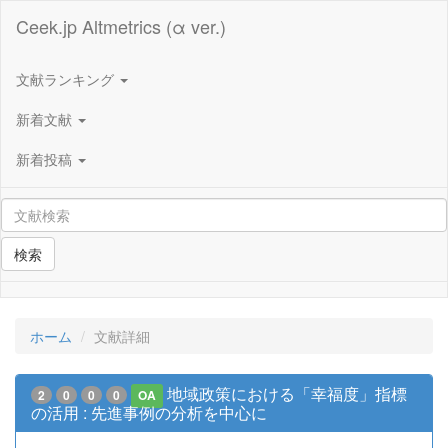
Ceek.jp Altmetrics (α ver.)
文献ランキング
新着文献
新着投稿
検索
ホーム
文献詳細
地域政策における「幸福度」指標
2
0
0
0
OA
の活用 : 先進事例の分析を中心に