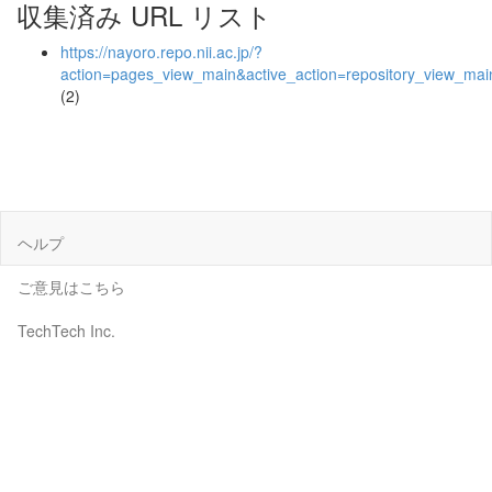
収集済み URL リスト
https://nayoro.repo.nii.ac.jp/?
action=pages_view_main&active_action=repository_view_ma
(2)
ヘルプ
ご意見はこちら
TechTech Inc.