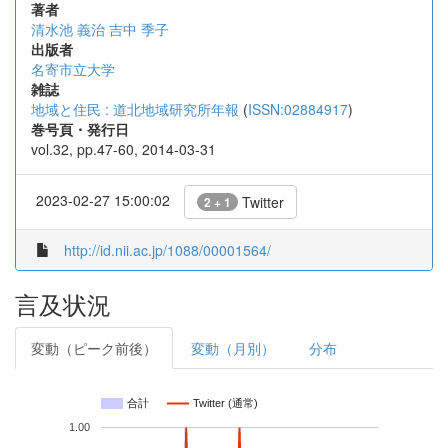
著者
清水池 義治
吉中 季子
出版者
名寄市立大学
雑誌
地域と住民 : 道北地域研究所年報
(
ISSN:02884917
)
巻号頁・発行日
vol.32, pp.47-60, 2014-03-31
2023-02-27 15:00:02
Twitter
2 + 1
http://id.nii.ac.jp/1088/00001564/
言及状況
変動（ピーク前後）
変動（月別）
分布
合計
Twitter (通常)
1.00