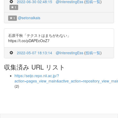
2022-06-30 02:48:15
@InterestingEss
(
投稿一覧
)
1
@setonaikais
1
石原千秋「テクストはまちがわない」
https://t.co/pDAPEcOoZ7
2022-05-07 18:13:14
@InterestingEss
(
投稿一覧
)
収集済み URL リスト
https://seijo.repo.nii.ac.jp/?
action=pages_view_main&active_action=repository_view_ma
(2)