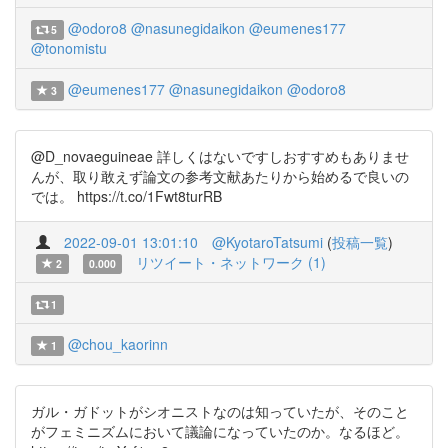
@odoro8
@nasunegidaikon
@eumenes177
5
@tonomistu
@eumenes177
@nasunegidaikon
@odoro8
3
@D_novaeguineae 詳しくはないですしおすすめもありませ
んが、取り敢えず論文の参考文献あたりから始めるで良いの
では。 https://t.co/1Fwt8turRB
2022-09-01 13:01:10
@KyotaroTatsumi
(
投稿一覧
)
リツイート・ネットワーク (1)
2
0.000
1
@chou_kaorinn
1
ガル・ガドットがシオニストなのは知っていたが、そのこと
がフェミニズムにおいて議論になっていたのか。なるほど。