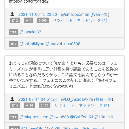
https://t.co/tcrYxf1qe2
2021-11-06 15:22:30
@smallboxman
(
投稿一覧
)
リツイート・ネットワーク (1)
2
4
0.000
@kasuka37
1
@shikaikilyou
@marvel_nba0306
2
あまりこの現象について何か言うよりも、必要なのは「フェ
ミニズム」が非常に広い射程を持つ議論であることを説得的
に語ることなのだろうから、この論文を読んでもらうのが一
番早い気がする。 フェミニズムの新しい潮流 : 「第4波フェ
ミニズム」 https://t.co/JKywby3uV1
2021-07-14 04:51:24
@DJ_AsadaAkira
(
投稿一覧
)
リツイート・ネットワーク (4)
4
26
0.134
@miuprostituee
@swtn888
@CutZootKit
@10anj10
4
@1sbwyOKiD5xWY9b
@ilkcahm
@dempacat
14