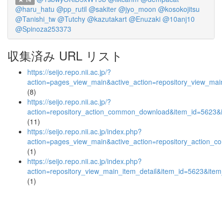
@haru_hatu
@pp_rutil
@sakiter
@jyo_moon
@kosokojitsu
@Tanishi_tw
@Tutchy
@kazutakart
@Enuzaki
@10anj10
@Spinoza253373
収集済み URL リスト
https://seijo.repo.nii.ac.jp/?
action=pages_view_main&active_action=repository_view_ma
(8)
https://seijo.repo.nii.ac.jp/?
action=repository_action_common_download&item_id=5623&i
(11)
https://seijo.repo.nii.ac.jp/index.php?
action=pages_view_main&active_action=repository_action_
(1)
https://seijo.repo.nii.ac.jp/index.php?
action=repository_view_main_item_detail&item_id=5623&it
(1)