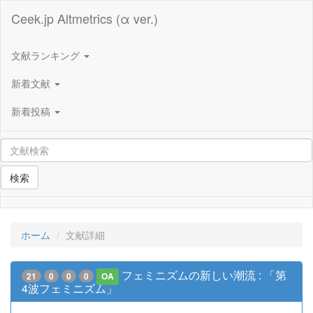
Ceek.jp Altmetrics (α ver.)
文献ランキング
新着文献
新着投稿
検索
ホーム
文献詳細
フェミニズムの新しい潮流 : 「第
21
0
0
0
OA
4波フェミニズム」