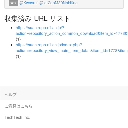
@Kwasuzi
@letZebM30NnH6nc
2
収集済み URL リスト
https://suac.repo.nii.ac.jp/?
action=repository_action_common_download&item_id=1778&i
(1)
https://suac.repo.nii.ac.jp/index.php?
action=repository_view_main_item_detail&item_id=1778&it
(1)
ヘルプ
ご意見はこちら
TechTech Inc.