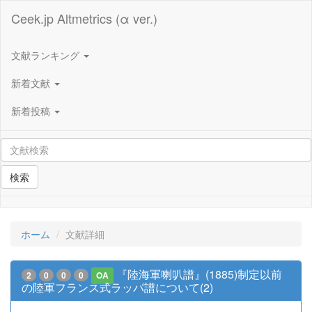
Ceek.jp Altmetrics (α ver.)
文献ランキング
新着文献
新着投稿
検索
ホーム
文献詳細
『陸海軍喇叭譜』(1885)制定以前
2
0
0
0
OA
の陸軍フランス式ラッパ譜について(2)