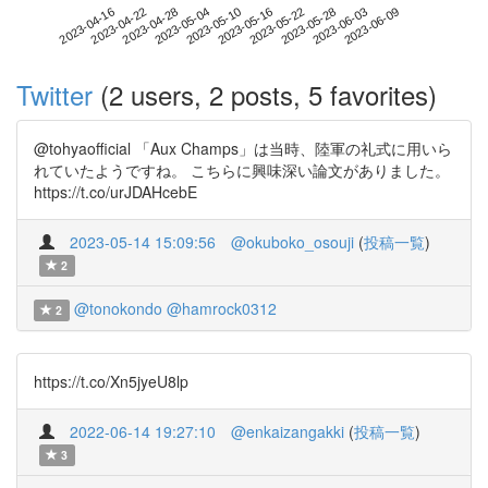
2023-06-03
2023-04-16
2023-05-04
2023-05-22
2023-06-09
2023-04-22
2023-05-10
2023-05-28
2023-04-28
2023-05-16
Twitter
(2 users, 2 posts, 5 favorites)
@tohyaofficial 「Aux Champs」は当時、陸軍の礼式に用いら
れていたようですね。 こちらに興味深い論文がありました。
https://t.co/urJDAHcebE
2023-05-14 15:09:56
@okuboko_osouji
(
投稿一覧
)
2
@tonokondo
@hamrock0312
2
https://t.co/Xn5jyeU8lp
2022-06-14 19:27:10
@enkaizangakki
(
投稿一覧
)
3