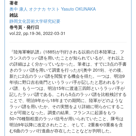
著者
奥中 康人
オクナカ ヤスト
Yasuto OKUNAKA
雑誌
静岡文化芸術大学研究紀要
巻号頁・発行日
vol.22, pp.19-36, 2022-03-31
『陸海軍喇叭譜』(1885)が刊行される以前の日本陸軍は、フ
ランスのラッパ譜を用いたことが知られているが、それ以上
の詳細はよく分かっていなかった。筆者は、すでに3点の手書
きのラッパ譜を用いて調査を行ったが(奥中 2019)、その後、
新たに2点のラッパ譜を閲覧する機会を得た。一つは、明治9
年頃に野口吉右衛門というラッパ手が記したと思われるラッ
パ譜、もう一つは、明治15年に渡邉三四郎というラッパ手が
記したラッパ譜である。これら5点のラッパ譜を比較検討する
ことで、明治9年から18年までの期間に、陸軍がどのような
ラッパ譜を用いたか、その実態をより詳細に明らかにするこ
とが可能となった。調査の結果、フランスに起源をもつ
50~70種類程度のラッパ信号が用いられていたこと、隊号は
明治9年以降に改定されたこと、そして、2重奏や3重奏を含
む6曲のラッパ行進曲が存在したことなどが判明した。