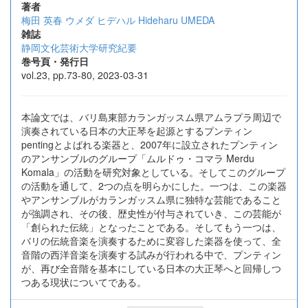
著者
梅田 英春
ウメダ ヒデハル
Hideharu UMEDA
雑誌
静岡文化芸術大学研究紀要
巻号頁・発行日
vol.23, pp.73-80, 2023-03-31
本論文では、バリ島東部カランガッスム県アムラプラ周辺で
演奏されている日本の大正琴を起源とするプンティン
pentingとよばれる楽器と、2007年に設立されたプンティン
のアンサンブルのグループ「ムルドゥ・コマラ Merdu
Komala」の活動を研究対象としている。そしてこのグループ
の活動を通して、2つの点を明らかにした。一つは、この楽器
やアンサンブルがカランガッスム県に独特な芸能であること
が強調され、その後、歴史性が付与されていき、この芸能が
「創られた伝統」となったことである。そしてもう一つは、
バリの伝統音楽を演奏するために変容した楽器を使って、全
音階の西洋音楽を演奏する試みが行われる中で、プンティン
が、再び全音階を基本にしている日本の大正琴へと回帰しつ
つある現状についてである。