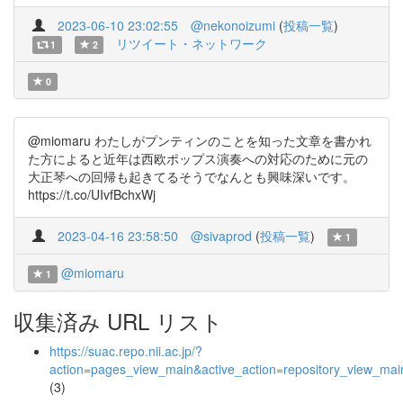
2023-06-10 23:02:55
@nekonoizumi
(
投稿一覧
)
リツイート・ネットワーク
1
2
0
@miomaru わたしがプンティンのことを知った文章を書かれ
た方によると近年は西欧ポップス演奏への対応のために元の
大正琴への回帰も起きてるそうでなんとも興味深いです。
https://t.co/UIvfBchxWj
2023-04-16 23:58:50
@sivaprod
(
投稿一覧
)
1
@miomaru
1
収集済み URL リスト
https://suac.repo.nii.ac.jp/?
action=pages_view_main&active_action=repository_view_ma
(3)