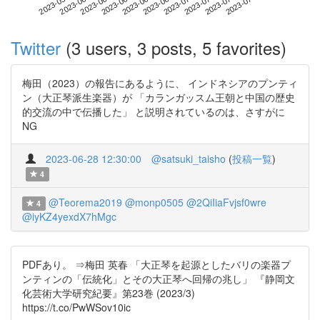
2023-07-18
2023-05-31
2023-06-18
2023-07-06
2023-07-24
2023-06-06
2023-06-24
2023-07-12
2023-06-12
2023-06-30
Twitter
(3 users, 3 posts, 5 favorites)
梅田（2023）の報告にあるように、 インドネシアのプンティ
ン（大正琴派生楽器）が 「カランガッスム王朝と中国の歴史
的交流の中で伝播した」 と説明されているのは、さすがに
NG
2023-06-28 12:30:00
@satsuki_taisho
(
投稿一覧
)
4
@Teorema2019
@monp0505
@2QiIiaFvjsf0wre
4
@iyKZ4yexdX7hMgc
PDFあり。 ⇒梅田 英春 「大正琴を起源としたバリの楽器プ
ンティンの「伝統化」とその大正琴へ回帰の兆し」 『静岡文
化芸術大学研究紀要』第23巻 (2023/3)
https://t.co/PwWSov10ic