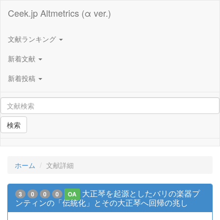
Ceek.jp Altmetrics (α ver.)
文献ランキング
新着文献
新着投稿
検索
ホーム
文献詳細
大正琴を起源としたバリの楽器プ
3
0
0
0
OA
ンティンの「伝統化」とその大正琴へ回帰の兆し