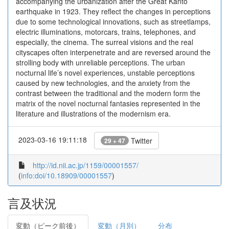
accompanying the urbanization after the Great Kantō
earthquake in 1923. They reflect the changes in perceptions
due to some technological innovations, such as streetlamps,
electric illuminations, motorcars, trains, telephones, and
especially, the cinema. The surreal visions and the real
cityscapes often interpenetrate and are reversed around the
strolling body with unreliable perceptions. The urban
nocturnal life’s novel experiences, unstable perceptions
caused by new technologies, and the anxiety from the
contrast between the traditional and the modern form the
matrix of the novel nocturnal fantasies represented in the
literature and illustrations of the modernism era.
2023-03-16 19:11:18
Twitter
29 + 47
http://id.nii.ac.jp/1159/00001557/
(
info:doi/10.18909/00001557
)
言及状況
変動（ピーク前後）
変動（月別）
分布