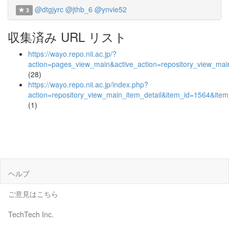
@dtgjyrc
@jthb_6
@ynvie52
3
収集済み URL リスト
https://wayo.repo.nii.ac.jp/?
action=pages_view_main&active_action=repository_view_ma
(28)
https://wayo.repo.nii.ac.jp/index.php?
action=repository_view_main_item_detail&item_id=1564&it
(1)
ヘルプ
ご意見はこちら
TechTech Inc.