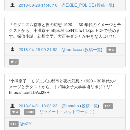
2018-06-28 11:40:10
@EXILE_POLICE
(
投稿一覧
)
「モダニズム都市と夜の幻想 1920 － 30 年代のイメージとテ
クストから」小澤京子 https://t.co/N1LiwT1Zpu PDFで読めま
す。探偵小説、幻想文学、大正モダンとか好きな人はぜひ。
2018-04-26 09:21:52
@mortxxxx
(
投稿一覧
)
6
0
“小澤京子「モダニズム都市と夜の幻想：1920－30年代のイ
メージとテクストから」｜和洋女子大学学術リポジトリ”
https://t.co/f4DVxJ3kHI
2018-04-01 13:23:23
@kasuho
(
投稿一覧
)
1
リツイート・ネットワーク (1)
4
0.000
@n291
1