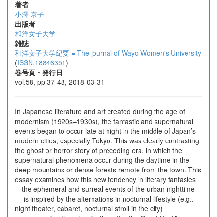
著者
小澤 京子
出版者
和洋女子大学
雑誌
和洋女子大学紀要 = The journal of Wayo Women's University
(
ISSN:18846351
)
巻号頁・発行日
vol.58, pp.37-48, 2018-03-31
In Japanese literature and art created during the age of
modernism (1920s–1930s), the fantastic and supernatural
events began to occur late at night in the middle of Japan’s
modern cities, especially Tokyo. This was clearly contrasting
the ghost or horror story of preceding era, in which the
supernatural phenomena occur during the daytime in the
deep mountains or dense forests remote from the town. This
essay examines how this new tendency in literary fantasies
—the ephemeral and surreal events of the urban nighttime
— is inspired by the alternations in nocturnal lifestyle (e.g.,
night theater, cabaret, nocturnal stroll in the city)