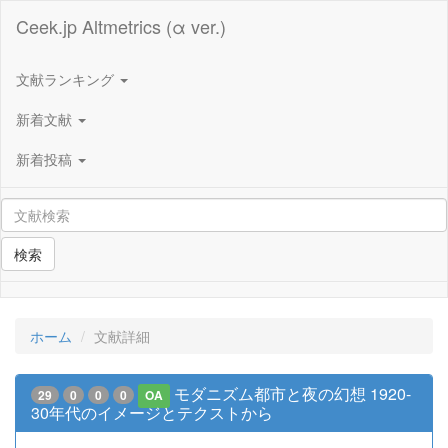
Ceek.jp Altmetrics (α ver.)
文献ランキング
新着文献
新着投稿
検索
ホーム
文献詳細
モダニズム都市と夜の幻想 1920-
29
0
0
0
OA
30年代のイメージとテクストから