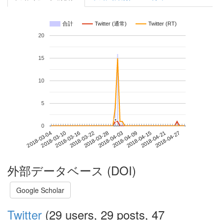
合計
Twitter (通常)
Twitter (RT)
20
15
10
5
*
*
0
2018-04-21
2018-03-04
2018-03-22
2018-04-09
2018-04-27
2018-03-10
2018-03-28
2018-04-15
2018-03-16
2018-04-03
外部データベース (DOI)
Google Scholar
Twitter
(29 users, 29 posts, 47