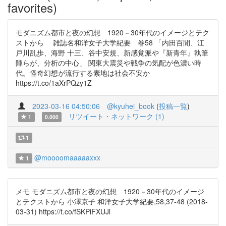
favorites)
モダニズム都市と夜の幻想 1920－30年代のイメージとテク
ストから 雑誌名和洋女子大学紀要 巻58 「内田百閒、江
戸川乱歩、海野 十三、谷中安規、新感覚派や『新青年』執筆
陣らが、分析の中心」 関東大震災や戦争の気配が色濃い時
代。怪奇幻想が流行する素地は社会不安か
https://t.co/1aXrPQzy1Z
2023-03-16 04:50:06
@kyuhei_book
(
投稿一覧
)
リツイート・ネットワーク (1)
1
0.000
1
@moooomaaaaaxxx
1
メモ モダニズム都市と夜の幻想 1920－30年代のイメージ
とテクストから 小澤京子 和洋女子大学紀要,58,37-48 (2018-
03-31) https://t.co/fSKPiFXUJl