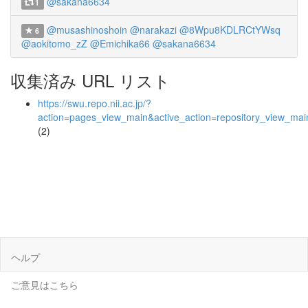
@sakana6634
1
@musashinoshoin
@narakazi
@8Wpu8KDLRCtYWsq
6
@aokitomo_zZ
@Emichika66
@sakana6634
収集済み URL リスト
https://swu.repo.nii.ac.jp/?
action=pages_view_main&active_action=repository_view_ma
(2)
ヘルプ
ご意見はこちら