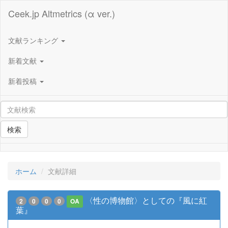
Ceek.jp Altmetrics (α ver.)
文献ランキング
新着文献
新着投稿
検索
ホーム
文献詳細
〈性の博物館〉としての『風に紅
2
0
0
0
OA
葉』