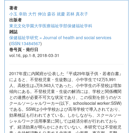
著者
小玉 幸助
大竹 伸治
森谷 就慶
若林 真衣子
出版者
東北文化学園大学医療福祉学部保健福祉学科
雑誌
保健福祉学研究 = Journal of health and social services
(
ISSN:13484567
)
巻号頁・発行日
vol.16, pp.1-8, 2018-03-31
2017年度に内閣府が公表した『平成29年版子供・若者白書』
によると、不登校児童・生徒数は、小中学生で12万5,991
人、高校生は₄万9,563人であった。小中学生の不登校は増加
傾向にある。不登校児童・生徒の解消には、学校と関係機関
との連携が必要不可欠な状況であり、この役割を担うのがス
クールソーシャルワーカー(以下、schoolsocial worker:SSW)
である。SSWは小中学校および高等学校で導入されており、
効果検証も行われてきている。しかしながら、スクールソー
シャルワーク活用事業に関しては経済分析が行われておら
ず、経済効果が明らかにされていない。本研究では不登校児
童・生徒解消数を公表する北海道、山形県、東京都、長野