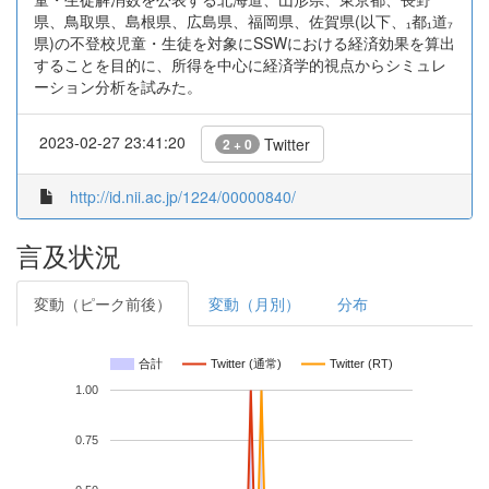
県、鳥取県、島根県、広島県、福岡県、佐賀県(以下、₁都₁道₇
県)の不登校児童・生徒を対象にSSWにおける経済効果を算出
することを目的に、所得を中心に経済学的視点からシミュレ
ーション分析を試みた。
2023-02-27 23:41:20
Twitter
2 + 0
http://id.nii.ac.jp/1224/00000840/
言及状況
変動（ピーク前後）
変動（月別）
分布
合計
Twitter (通常)
Twitter (RT)
1.00
0.75