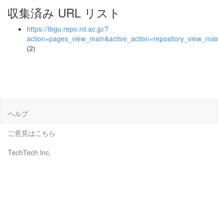
収集済み URL リスト
https://tbgu.repo.nii.ac.jp/?
action=pages_view_main&active_action=repository_view_ma
(2)
ヘルプ
ご意見はこちら
TechTech Inc.