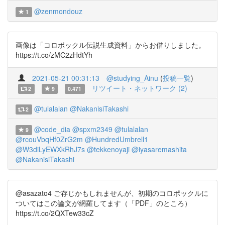
@zenmondouz
1
画像は「コロポックル伝説生成資料」からお借りしました。
https://t.co/zMC2zHdtYh
2021-05-21 00:31:13
@studying_Ainu
(
投稿一覧
)
リツイート・ネットワーク (2)
2
9
0.471
@tulalalan
@NakanisiTakashi
2
@code_dia
@spxm2349
@tulalalan
9
@rcouVbqHf0ZrG2m
@HundredUmbrell1
@W3diLyEWXkRhJ7s
@tekkenoyaji
@iyasaremashita
@NakanisiTakashi
@asazato4 ご存じかもしれませんが、初期のコロポックルに
ついてはこの論文が網羅してます（「PDF」のところ）
https://t.co/2QXTew33cZ