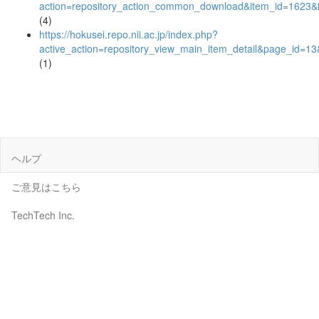
action=repository_action_common_download&item_id=1623&i
(4)
https://hokusei.repo.nii.ac.jp/index.php?
active_action=repository_view_main_item_detail&page_id=
(1)
ヘルプ
ご意見はこちら
TechTech Inc.