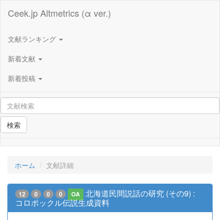
Ceek.jp Altmetrics (α ver.)
文献ランキング
新着文献
新着投稿
検索
ホーム
文献詳細
北海道民間説話の研究 (その9) :
12
0
0
0
OA
コロポックル伝説生成資料