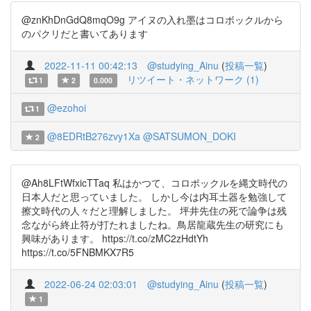
@znKhDnGdQ8mqO9g アイヌの入れ墨はコロボックルから
のパクリだと書いてあります
2022-11-11 00:42:13
@studying_Ainu
(
投稿一覧
)
リツイート・ネットワーク (1)
1
2
0.000
@ezohoi
1
@8EDRtB276zvy1Xa
@SATSUMON_DOKI
2
@Ah8LFtWfxicTTaq 私はかつて、コロポックルを縄文時代の
日本人だと思っていました。 しかし今は内耳土器を勉強して
擦文時代の人々だと理解しました。 坪井先住の死で論争は残
念ながら終止符が打たれましたね。鳥居龍蔵先生の研究にも
興味があります。 https://t.co/zMC2zHdtYh
https://t.co/5FNBMKX7R5
2022-06-24 02:03:01
@studying_Ainu
(
投稿一覧
)
1