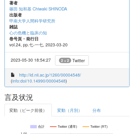
著者
篠田 知和基
Chiwaki SHINODA
出版者
甲南大学人間科学研究所
雑誌
心の危機と臨床の知
巻号頁・発行日
vol.24, pp.七-一七, 2023-03-20
2023-05-30 18:54:27
Twitter
2 + 2
http://id.nii.ac.jp/1260/00004548/
(
info:doi/10.14990/00004548
)
言及状況
変動（ピーク前後）
変動（月別）
分布
合計
Twitter (通常)
Twitter (RT)
1.00