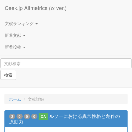
Ceek.jp Altmetrics (α ver.)
文献ランキング
新着文献
新着投稿
検索
ホーム
文献詳細
ルソーにおける異常性格と創作の
2
0
0
0
OA
原動力