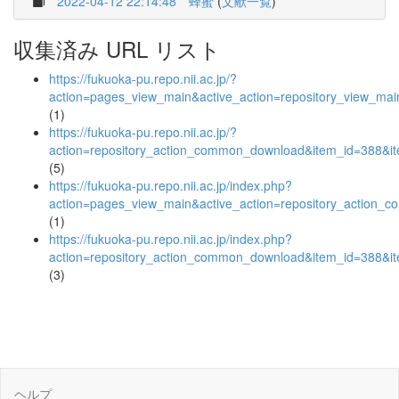
2022-04-12 22:14:48
蜂蜜
(
文献一覧
)
収集済み URL リスト
https://fukuoka-pu.repo.nii.ac.jp/?
action=pages_view_main&active_action=repository_view_ma
(1)
https://fukuoka-pu.repo.nii.ac.jp/?
action=repository_action_common_download&item_id=388&it
(5)
https://fukuoka-pu.repo.nii.ac.jp/index.php?
action=pages_view_main&active_action=repository_action_
(1)
https://fukuoka-pu.repo.nii.ac.jp/index.php?
action=repository_action_common_download&item_id=388&it
(3)
ヘルプ