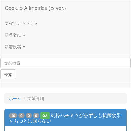
Ceek.jp Altmetrics (α ver.)
文献ランキング
新着文献
新着投稿
検索
ホーム
文献詳細
純粋ハチミツが必ずしも抗菌効果
10
0
0
0
OA
をもつとは限らない