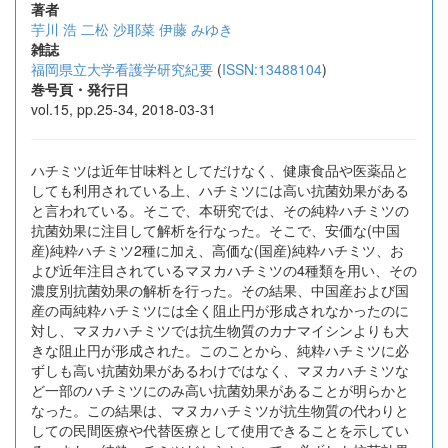
著者
芋川 浩
二松 沙耶菜
伊藤 みゆき
雑誌
福岡県立大学看護学研究紀要
(
ISSN:13488104
)
巻号頁・発行日
vol.15, pp.25-34, 2018-03-31
ハチミツは近年甘味料としてだけなく、健康食品や医薬品と
しても利用されている上、ハチミツには高い抗菌効果がある
と言われている。そこで、本研究では、その純粋ハチミツの
抗菌効果に注目して解析を行なった。そこで、安価な(中国
産)純粋ハチミツ2種に加え、高価な(国産)純粋ハチミツ、お
よび近年注目されているマヌカハチミツの4種類を用い、その
濃度別抗菌効果の解析を行った。その結果、中国産および国
産の両純粋ハチミツには全く阻止円が形成されなかったのに
対し、マヌカハチミツでは抗生物質のカナマイシンよりも大
きな阻止円が形成された。このことから、純粋ハチミツに必
ずしも高い抗菌効果があるわけではなく、マヌカハチミツな
ど一部のハチミツにのみ高い抗菌効果があることが明らかと
なった。この結果は、マヌカハチミツが抗生物質の代わりと
しての民間医療や代替医療として使用できることを示してい