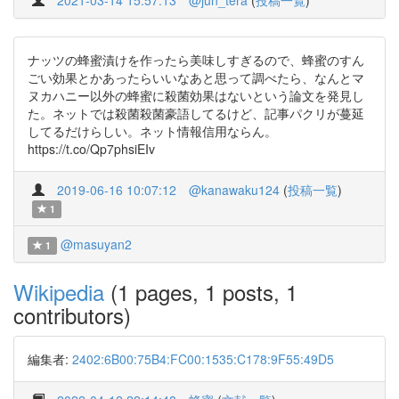
2021-03-14 15:57:13
@jun_tera
(
投稿一覧
)
ナッツの蜂蜜漬けを作ったら美味しすぎるので、蜂蜜のすん
ごい効果とかあったらいいなあと思って調べたら、なんとマ
ヌカハニー以外の蜂蜜に殺菌効果はないという論文を発見し
た。ネットでは殺菌殺菌豪語してるけど、記事パクリが蔓延
してるだけらしい。ネット情報信用ならん。
https://t.co/Qp7phsiEIv
2019-06-16 10:07:12
@kanawaku124
(
投稿一覧
)
1
@masuyan2
1
Wikipedia
(1 pages, 1 posts, 1
contributors)
編集者:
2402:6B00:75B4:FC00:1535:C178:9F55:49D5