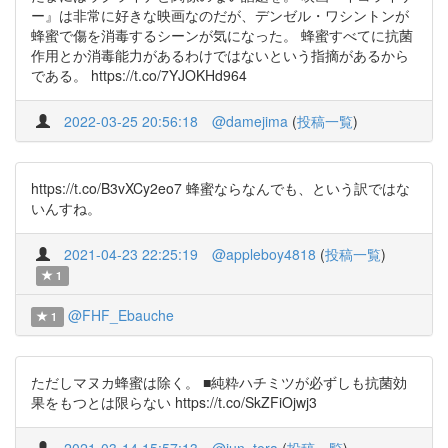
ー』は非常に好きな映画なのだが、デンゼル・ワシントンが
蜂蜜で傷を消毒するシーンが気になった。 蜂蜜すべてに抗菌
作用とか消毒能力があるわけではないという指摘があるから
である。 https://t.co/7YJOKHd964
2022-03-25 20:56:18
@damejima
(
投稿一覧
)
https://t.co/B3vXCy2eo7 蜂蜜ならなんでも、という訳ではな
いんすね。
2021-04-23 22:25:19
@appleboy4818
(
投稿一覧
)
1
@FHF_Ebauche
1
ただしマヌカ蜂蜜は除く。 ■純粋ハチミツが必ずしも抗菌効
果をもつとは限らない https://t.co/SkZFiOjwj3