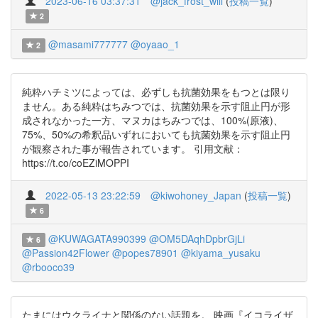
2023-06-16 03:37:31
@jack_frost_will
(
投稿一覧
)
2
@masami777777
@oyaao_1
2
純粋ハチミツによっては、必ずしも抗菌効果をもつとは限り
ません。ある純粋はちみつでは、抗菌効果を示す阻止円が形
成されなかった一方、マヌカはちみつでは、100%(原液)、
75%、50%の希釈品いずれにおいても抗菌効果を示す阻止円
が観察された事が報告されています。 引用文献：
https://t.co/coEZiMOPPI
2022-05-13 23:22:59
@kiwohoney_Japan
(
投稿一覧
)
6
@KUWAGATA990399
@OM5DAqhDpbrGjLi
6
@Passion42Flower
@popes78901
@kiyama_yusaku
@rbooco39
たまにはウクライナと関係のない話題を。 映画『イコライザ