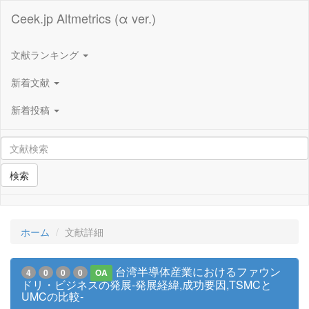
Ceek.jp Altmetrics (α ver.)
文献ランキング
新着文献
新着投稿
検索
ホーム
文献詳細
台湾半導体産業におけるファウン
4
0
0
0
OA
ドリ・ビジネスの発展-発展経緯,成功要因,TSMCと
UMCの比較-