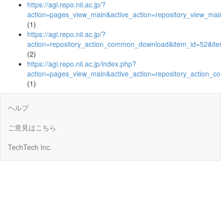
https://agi.repo.nii.ac.jp/?
action=pages_view_main&active_action=repository_view_ma
(1)
https://agi.repo.nii.ac.jp/?
action=repository_action_common_download&item_id=52&ite
(2)
https://agi.repo.nii.ac.jp/index.php?
action=pages_view_main&active_action=repository_action_
(1)
ヘルプ
ご意見はこちら
TechTech Inc.