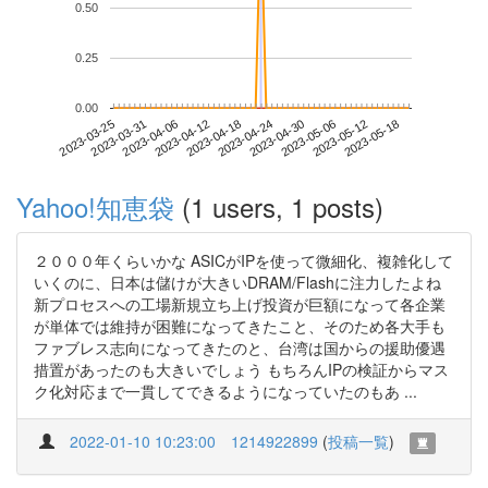
0.50
0.25
0.00
2023-05-12
2023-03-25
2023-04-12
2023-04-30
2023-05-18
2023-03-31
2023-04-18
2023-05-06
2023-04-06
2023-04-24
Yahoo!知恵袋
(1 users, 1 posts)
２０００年くらいかな ASICがIPを使って微細化、複雑化して
いくのに、日本は儲けが大きいDRAM/Flashに注力したよね
新プロセスへの工場新規立ち上げ投資が巨額になって各企業
が単体では維持が困難になってきたこと、そのため各大手も
ファブレス志向になってきたのと、台湾は国からの援助優遇
措置があったのも大きいでしょう もちろんIPの検証からマス
ク化対応まで一貫してできるようになっていたのもあ ...
2022-01-10 10:23:00
1214922899
(
投稿一覧
)