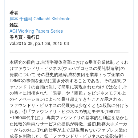
著者
岸本 千佳司
Chikashi Kishimoto
雑誌
AGI Working Papers Series
巻号頁・発行日
vol.2015-08, pp.1-39, 2015-03
本研究の目的は,台湾半導体産業における垂直分業体制,とりわ
けファウンドリ・ビジネス(ウェハプロセスの受託製造業)の
発展について,その歴史的経緯,成功要因を業界トップ企業の
TSMCの事例を念頭に置き分析することである。その結果,フ
ァウンドリの台頭は決して簡単に実現されたわけではなく,そ
の時々に指摘された「限界」や「困難」をビジネスモデル上
のイノベーションによって乗り越えてきたことが示される。
ファウンドリ・ビジネスの発展史は少なくとも3段階に分けら
れる。①「ファウンドリ・ビジネスの初期モデル(1987年
~1990年代半ば)」-専業ファウンドリの基本的な利点を活かし
た比較的単純なサービスの提供が特徴。当初,既存大手メーカ
ーからのおこぼれ的仕事が主で,誕生間もないファブレス業の
成長を刺激した。②「ファウンドリ・ビジネスの成長:技術・