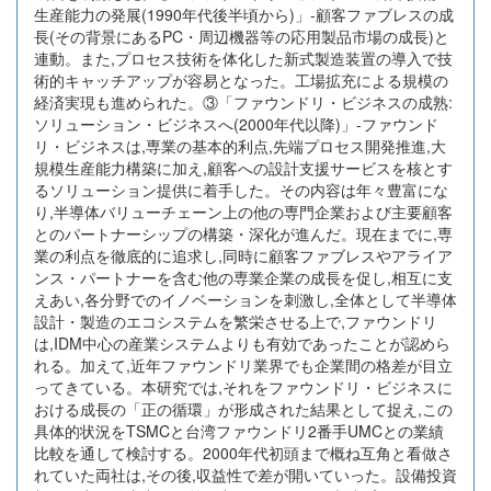
生産能力の発展(1990年代後半頃から)」-顧客ファブレスの成
長(その背景にあるPC・周辺機器等の応用製品市場の成長)と
連動。また,プロセス技術を体化した新式製造装置の導入で技
術的キャッチアップが容易となった。工場拡充による規模の
経済実現も進められた。③「ファウンドリ・ビジネスの成熟:
ソリューション・ビジネスへ(2000年代以降)」-ファウンド
リ・ビジネスは,専業の基本的利点,先端プロセス開発推進,大
規模生産能力構築に加え,顧客への設計支援サービスを核とす
るソリューション提供に着手した。その内容は年々豊富にな
り,半導体バリューチェーン上の他の専門企業および主要顧客
とのパートナーシップの構築・深化が進んだ。現在までに,専
業の利点を徹底的に追求し,同時に顧客ファブレスやアライア
ンス・パートナーを含む他の専業企業の成長を促し,相互に支
えあい,各分野でのイノベーションを刺激し,全体として半導体
設計・製造のエコシステムを繁栄させる上で,ファウンドリ
は,IDM中心の産業システムよりも有効であったことが認めら
れる。加えて,近年ファウンドリ業界でも企業間の格差が目立
ってきている。本研究では,それをファウンドリ・ビジネスに
おける成長の「正の循環」が形成された結果として捉え,この
具体的状況をTSMCと台湾ファウンドリ2番手UMCとの業績
比較を通して検討する。2000年代初頭まで概ね互角と看做さ
れていた両社は,その後,収益性で差が開いていった。設備投資