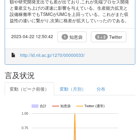
額や研究開発支出でも差が出ており,これが先端プロセス開発
と量産立ち上げの遅速に影響を与えている。生産能力拡充と
設備稼働率でもTSMCがUMCを上回っている。これがまた収
益性の違いに繋がり,次第に格差が拡大していったのである。
2023-04-22 12:50:42
知恵袋
Twitter
1
3 + 2
http://id.nii.ac.jp/1270/00000033/
言及状況
変動（ピーク前後）
変動（月別）
分布
合計
知恵袋
Twitter (通常)
1.00
0.75