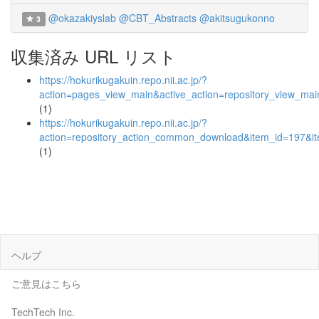
@okazakiyslab
@CBT_Abstracts
@akitsugukonno
3
収集済み URL リスト
https://hokurikugakuin.repo.nii.ac.jp/?
action=pages_view_main&active_action=repository_view_ma
(1)
https://hokurikugakuin.repo.nii.ac.jp/?
action=repository_action_common_download&item_id=197&it
(1)
ヘルプ
ご意見はこちら
TechTech Inc.