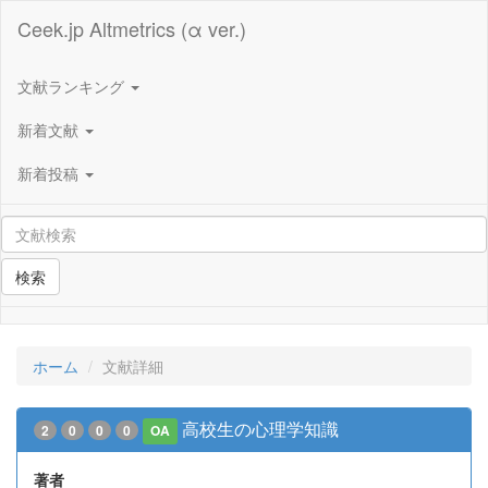
Ceek.jp Altmetrics (α ver.)
文献ランキング
新着文献
新着投稿
検索
ホーム
文献詳細
高校生の心理学知識
2
0
0
0
OA
著者