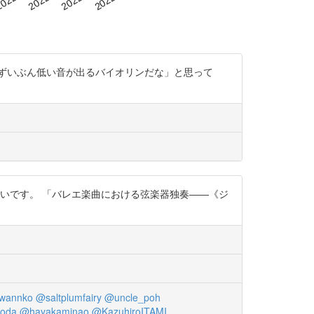
ずいぶん低い音が出るバイオリンだな」と思って
しいです。 「バレエ楽曲における弦楽器独奏――《ジ
wannko
@saltplumfairy
@uncle_poh
oda
@hayakaminao
@KazuhiroITAMI