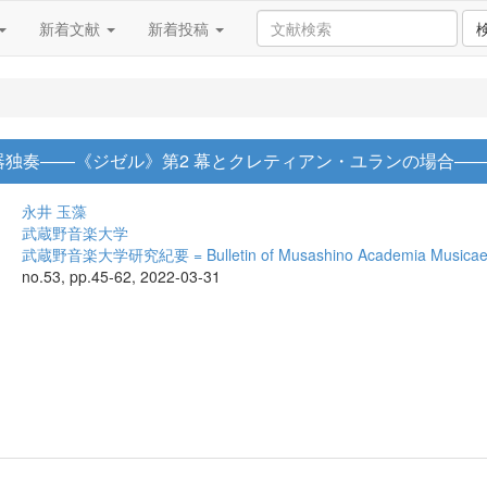
新着文献
新着投稿
独奏――《ジゼル》第2 幕とクレティアン・ユランの場合―
永井 玉藻
武蔵野音楽大学
武蔵野音楽大学研究紀要 = Bulletin of Musashino Academia Musica
no.53, pp.45-62, 2022-03-31