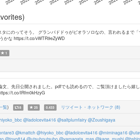
vorites)
スタにのってそう。 グランパドドゥがビオラソロなの、言われるまで「
tps://t.co/vWTR9eZyWD
1
論文、先日公開されました。pdfでも読めるので、ご覧頂けましたら嬉
t.co/IRfm0kHzyG
一覧
)
リツイート・ネットワーク (8)
8
25
0.433
iyoko_bbc
@ladolcevita416
@saltplumfairy
@Zoushigaya
ntare3
@kmattch
@hiyoko_bbc
@ladolcevita416
@miminaga16
@uta
go
@toyo814
@utsuhoutsubo
@yamagata_mas
@kage_mushi
@hshin