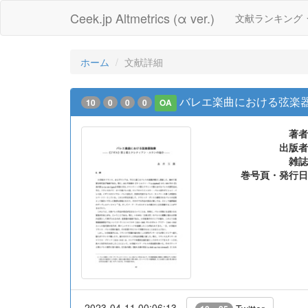
Ceek.jp Altmetrics (α ver.)
文献ランキング
ホーム
文献詳細
バレエ楽曲における弦楽器
10
0
0
0
OA
著者
出版者
雑誌
巻号頁・発行日
2023-04-11 00:06:13