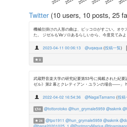
Twitter
(10 users, 10 posts, 25 fa
機械仕掛けの人形の曲は、ピッコロがすごい。オケ
た。 ジゼルもVaソロあるらしいから、今度見てみようかな ht
2023-04-11 00:06:13
@uqaqua
(
投稿一覧
)
0
武蔵野音楽大学の研究紀要第53号に掲載された紀要
ゼル》第2 幕とクレティアン・ユランの場合――」 https://
2022-04-02 16:54:36
@NagaiTamamo
(
投稿
@tottorotoko
@hun_grymale5959
@sskmk
@h
8
@tpo1911
@hun_grymale5959
@sskmk
@do
24
@hana20201025_1
@PontmrcyMarius
@tinamisan