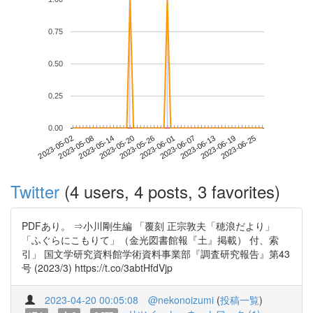
0.75
0.50
0.25
0.00
2023-06-19
2023-05-02
2023-05-20
2023-06-07
2023-06-25
2023-05-08
2023-05-26
2023-06-13
2023-05-14
2023-06-01
Twitter
(4 users, 4 posts, 3 favorites)
PDFあり。 ⇒小川剛生編 「覆刻 正宗敦夫「穂浪だより」
「ふぐらにこもりて」（金光図書館報『土』掲載） 付、索
引」 国文学研究資料館学術資料事業部『調査研究報告』第43
号 (2023/3) https://t.co/3abtHfdVjp
2023-04-20 00:05:08
@nekonoizumi
(
投稿一覧
)