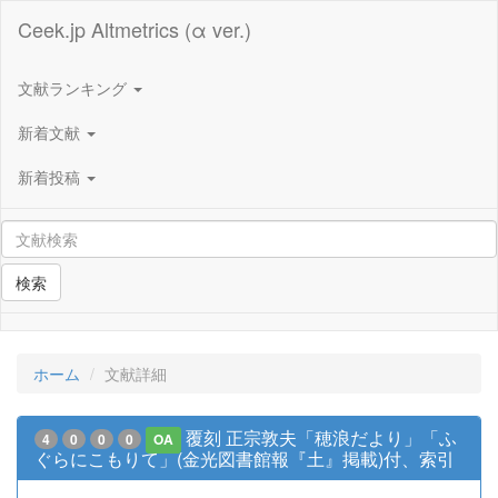
Ceek.jp Altmetrics (α ver.)
文献ランキング
新着文献
新着投稿
検索
ホーム
文献詳細
覆刻 正宗敦夫「穂浪だより」「ふ
4
0
0
0
OA
ぐらにこもりて」(金光図書館報『土』掲載)付、索引