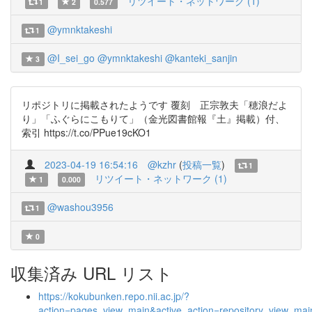
リツイート・ネットワーク (1)
1
2
0.577
@ymnktakeshi
1
@I_sei_go
@ymnktakeshi
@kanteki_sanjin
3
リポジトリに掲載されたようです 覆刻 正宗敦夫「穂浪だよ
り」「ふぐらにこもりて」（金光図書館報『土』掲載）付、
索引 https://t.co/PPue19cKO1
2023-04-19 16:54:16
@kzhr
(
投稿一覧
)
1
リツイート・ネットワーク (1)
1
0.000
@washou3956
1
0
収集済み URL リスト
https://kokubunken.repo.nii.ac.jp/?
action=pages_view_main&active_action=repository_view_ma