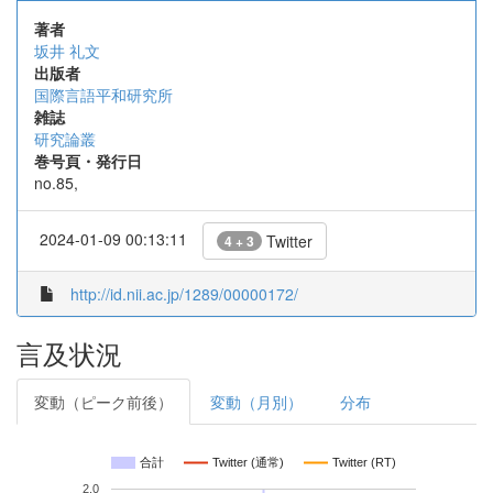
著者
坂井 礼文
出版者
国際言語平和研究所
雑誌
研究論叢
巻号頁・発行日
no.85,
2024-01-09 00:13:11
Twitter
4 + 3
http://id.nii.ac.jp/1289/00000172/
言及状況
変動（ピーク前後）
変動（月別）
分布
合計
Twitter (通常)
Twitter (RT)
2.0