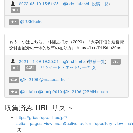
2023-05-10 15:51:35
@ude_futoshi
(
投稿一覧
)
1
@RShibato
1
もう一つはこちら。 林隆之ほか（2020）『大学評価と運営費
交付金配分の一体的改革の在り方』 https://t.co/DLRdfh20ns
2021-11-09 19:35:51
@r_shineha
(
投稿一覧
)
2
リツイート・ネットワーク (2)
4
0.354
@k_2106
@masuda_ko_1
2
@sntaito
@nonjp2010
@k_2106
@SMNomura
4
収集済み URL リスト
https://grips.repo.nii.ac.jp/?
action=pages_view_main&active_action=repository_view_ma
(3)