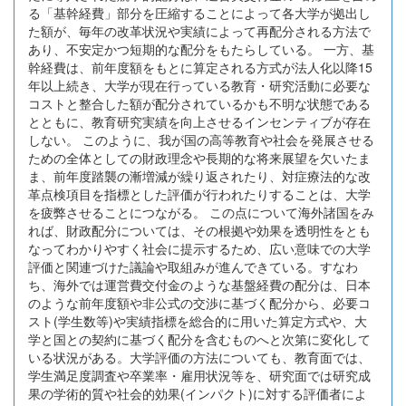
る「基幹経費」部分を圧縮することによって各大学が拠出し
た額が、毎年の改革状況や実績によって再配分される方法で
あり、不安定かつ短期的な配分をもたらしている。 一方、基
幹経費は、前年度額をもとに算定される方式が法人化以降15
年以上続き、大学が現在行っている教育・研究活動に必要な
コストと整合した額が配分されているかも不明な状態である
とともに、教育研究実績を向上させるインセンティブが存在
しない。 このように、我が国の高等教育や社会を発展させる
ための全体としての財政理念や長期的な将来展望を欠いたま
ま、前年度踏襲の漸増減が繰り返されたり、対症療法的な改
革点検項目を指標とした評価が行われたりすることは、大学
を疲弊させることにつながる。 この点について海外諸国をみ
れば、財政配分については、その根拠や効果を透明性をとも
なってわかりやすく社会に提示するため、広い意味での大学
評価と関連づけた議論や取組みが進んできている。すなわ
ち、海外では運営費交付金のような基盤経費の配分は、日本
のような前年度額や非公式の交渉に基づく配分から、必要コ
スト(学生数等)や実績指標を総合的に用いた算定方式や、大
学と国との契約に基づく配分を含むものへと次第に変化して
いる状況がある。大学評価の方法についても、教育面では、
学生満足度調査や卒業率・雇用状況等を、研究面では研究成
果の学術的質や社会的効果(インパクト)に対する評価者によ