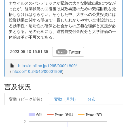
ナウイルスのパンデミックが緊急の大きな財政出動につなが
ったが、経済状況の回復後は財政再建のための緊縮財政を覚
悟しなければならない。そうした中、大学への公共投資には
投資効果に関する明確で一貫したわかりやすい全体設計によ
る効率性・透明性の確保と社会からの広範な理解と支援が必
要となる。そのためにも、運営費交付金配分と大学評価の一
体的改革が不可欠である。
2023-05-10 15:51:35
Twitter
4 + 5
http://id.nii.ac.jp/1295/00001809/
(
info:doi/10.24545/00001809
)
言及状況
変動（ピーク前後）
変動（月別）
分布
合計
Twitter (通常)
Twitter (RT)
3