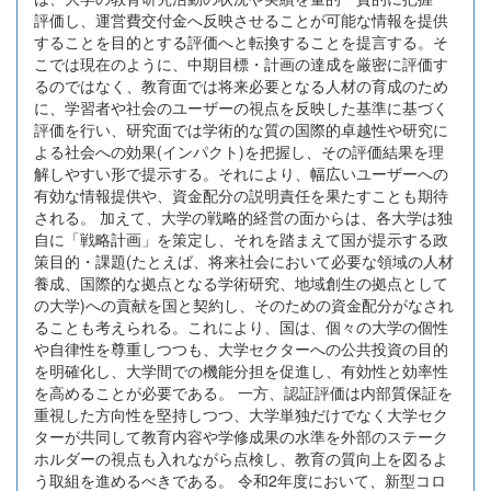
評価し、運営費交付金へ反映させることが可能な情報を提供
することを目的とする評価へと転換することを提言する。そ
こでは現在のように、中期目標・計画の達成を厳密に評価す
るのではなく、教育面では将来必要となる人材の育成のため
に、学習者や社会のユーザーの視点を反映した基準に基づく
評価を行い、研究面では学術的な質の国際的卓越性や研究に
よる社会への効果(インパクト)を把握し、その評価結果を理
解しやすい形で提示する。それにより、幅広いユーザーへの
有効な情報提供や、資金配分の説明責任を果たすことも期待
される。 加えて、大学の戦略的経営の面からは、各大学は独
自に「戦略計画」を策定し、それを踏まえて国が提示する政
策目的・課題(たとえば、将来社会において必要な領域の人材
養成、国際的な拠点となる学術研究、地域創生の拠点として
の大学)への貢献を国と契約し、そのための資金配分がなされ
ることも考えられる。これにより、国は、個々の大学の個性
や自律性を尊重しつつも、大学セクターへの公共投資の目的
を明確化し、大学間での機能分担を促進し、有効性と効率性
を高めることが必要である。 一方、認証評価は内部質保証を
重視した方向性を堅持しつつ、大学単独だけでなく大学セク
ターが共同して教育内容や学修成果の水準を外部のステーク
ホルダーの視点も入れながら点検し、教育の質向上を図るよ
う取組を進めるべきである。 令和2年度において、新型コロ