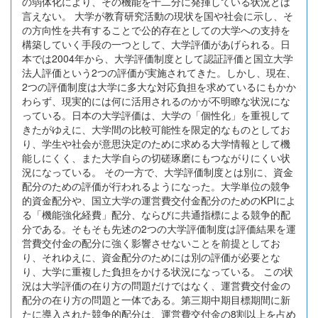
の弱体化により、その機能を十二分に発揮している状況とは
言えない。 大学が教育研究活動の現状を国や社会に示し、そ
の方向性を共有することで公的存在としての大学への支持を
構築していく手段の一つとして、大学評価があげられる。日
本では2004年から、大学評価制度として認証評価と国立大学
法人評価という2つの評価が実施されてきた。しかし、現在、
2つの評価制度は大学に多大な対応負担を求めているにもかか
わらず、現実的には何に活用されるのかが不明瞭な状況にな
っている。日本の大学評価は、大学の「個性化」を重視して
きたがゆえに、大学間の比較可能性を限定的なものとしてお
り、学生や社会が意思決定のために求める大学情報として機
能しにくく、また大学自らの切磋琢磨にもつながりにくい状
況になっている。 その一方で、大学評価制度とは別に、資金
配分のための評価が行われるようになった。大学単位の競争
的資金配分や、国立大学の運営費交付金配分のためのKPIによ
る「機能強化経費」配分、ならびに共通指標による競争的配
分である。そもそも先述の2つの大学評価制度は評価結果を運
営費交付金の配分に強く影響させないことを前提としてお
り、それゆえに、資金配分のためには別の評価が必要とな
り、大学に重複した負担をかける状況になっている。 この状
況は大学評価の在り方の問題だけではなく、運営費交付金の
配分の在り方の問題と一体である。第三期中期目標期間に新
たに導入された競争的配分は、運営費交付金の8割以上を占め