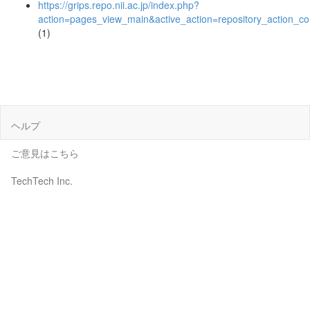
https://grips.repo.nii.ac.jp/index.php?
action=pages_view_main&active_action=repository_action_
(1)
ヘルプ
ご意見はこちら
TechTech Inc.