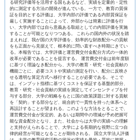
る研究評価等を活用する国もあるなど、実績を定量的・定性
的に測定する方法の開発が進んでいる。一方で、教育の質保
証を目的とする評価は、大学内部の評価である内部質保証を
厳しく実施することによって、外部からは簡素に評価を行
い、大学内部では自ら意義ある取組としての内部評価を実施
することが可能となりつつある。 これらの国内外の状況を踏
まえれば、我が国の大学評価を、効率的な財政配分への貢献
をも正面から見据えて、根本的に問い直すべき時期にきてい
る。本報告では、大学評価と運営費交付金配分方式の一体的
改革が必要であることを提言する。 運営費交付金は前年度額
に基づく理論なき配分から、大学の教育・研究・社会貢献の
機能ごとに、必要コストや実績の測定を行い、配分に反映さ
せる透明な算定方式へ移行することが必要である。そこで
は、インプット指標に基づくコストを保証する基盤的部分、
教育・研究・社会貢献の実績を測定してインセンティブを付
与する部分、大学の戦略をもとに国の政策課題に対する貢献
を「契約」する部分など、統合的で一貫性を持った体系へと
再設計することが望まれる。このような方法をとることで、
運営費交付金が安定的、あるいは期間中の増減が予め把握可
能な資金配分となり、また、社会からは大学の実績への理解
と支持がえられることで、大学による長期的な視野に立つ自
律的経営が可能となることが期待される。 国立大学法人評価
は、大学の教育研究活動の状況や実績を量的・質的に把握・