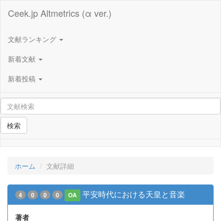
Ceek.jp Altmetrics (α ver.)
文献ランキング
新着文献
新着投稿
検索
ホーム
文献詳細
平安時代における天皇と音楽
4
0
0
0
OA
著者