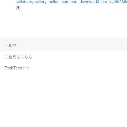
action=repository_action_common_download&item_id=809&it
(4)
ヘルプ
ご意見はこちら
TechTech Inc.