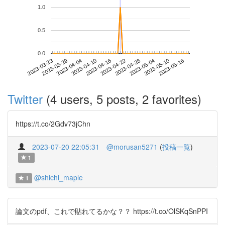
1.0
0.5
0.0
2023-05-10
2023-03-23
2023-04-10
2023-04-28
2023-05-16
2023-03-29
2023-04-16
2023-05-04
2023-04-04
2023-04-22
Twitter
(4 users, 5 posts, 2 favorites)
https://t.co/2Gdv73jChn
2023-07-20 22:05:31
@morusan5271
(
投稿一覧
)
1
@shichi_maple
1
論文のpdf、これで貼れてるかな？？ https://t.co/OlSKqSnPPI