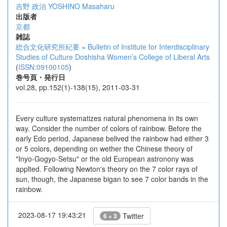
吉野 政治
YOSHINO Masaharu
出版者
京都
雑誌
総合文化研究所紀要 = Bulletin of Institute for Interdisciplinary
Studies of Culture Doshisha Women’s College of Liberal Arts
(
ISSN:09100105
)
巻号頁・発行日
vol.28, pp.152(1)-138(15), 2011-03-31
Every culture systematizes natural phenomena in its own
way. Consider the number of colors of rainbow. Before the
early Edo period, Japanese belived the rainbow had either 3
or 5 colors, depending on wether the Chinese theory of
"Inyo-Gogyo-Setsu" or the old European astronony was
applted. Following Newton's theory on the 7 color rays of
sun, though, the Japanese bigan to see 7 color bands in the
rainbow.
2023-08-17 19:43:21
Twitter
6 + 3