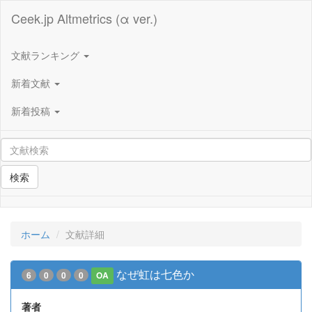
Ceek.jp Altmetrics (α ver.)
文献ランキング
新着文献
新着投稿
検索
ホーム
文献詳細
なぜ虹は七色か
6
0
0
0
OA
著者