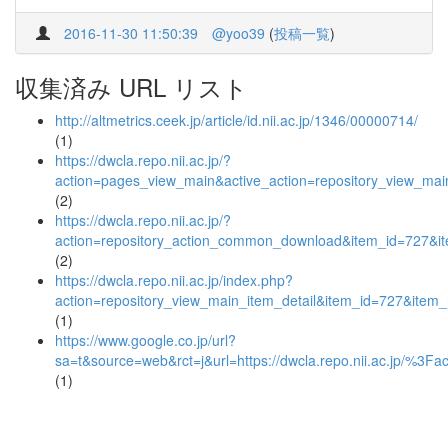
2016-11-30 11:50:39
@yoo39
(
投稿一覧
)
収集済み URL リスト
http://altmetrics.ceek.jp/article/id.nii.ac.jp/1346/00000714/
(1)
https://dwcla.repo.nii.ac.jp/?
action=pages_view_main&active_action=repository_view_ma
(2)
https://dwcla.repo.nii.ac.jp/?
action=repository_action_common_download&item_id=727&it
(2)
https://dwcla.repo.nii.ac.jp/index.php?
action=repository_view_main_item_detail&item_id=727&ite
(1)
https://www.google.co.jp/url?
sa=t&source=web&rct=j&url=https://dwcla.repo.nii.ac
(1)