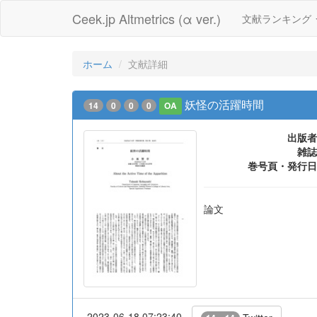
Ceek.jp Altmetrics (α ver.)
文献ランキング
ホーム
文献詳細
妖怪の活躍時間
14
0
0
0
OA
出版者
雑誌
巻号頁・発行日
論文
2023-06-18 07:23:40