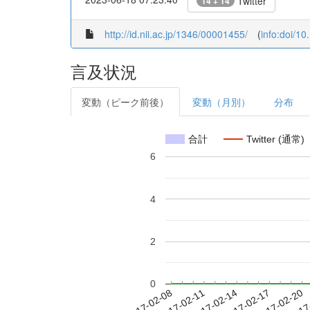
Twitter
14 + 14
http://id.nii.ac.jp/1346/00001455/
(
info:doi/1
言及状況
変動（ピーク前後）
変動（月別）
分布
合計
Twitter (通常)
6
4
2
0
2017-02-14
2017-02-17
2017-02-20
2017
2017-02-08
2017-02-11