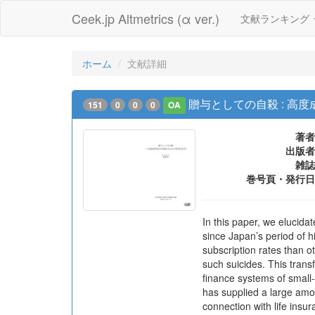
Ceek.jp Altmetrics (α ver.)
文献ランキング
ホーム
文献詳細
贈与としての自殺 : 
151
0
0
0
OA
著者
出版者
雑誌
巻号頁・発行日
In this paper, we elucidat
since Japan’s period of 
subscription rates than 
such suicides. This trans
finance systems of small-
has supplied a large amou
connection with life ins