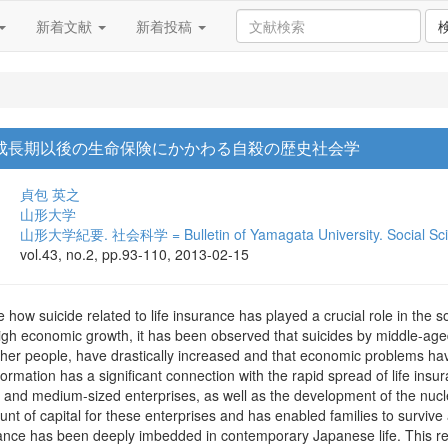
新着文献
新着投稿
高度成長期以後の生命保険にかかわる自殺の歴史社会学
貞包 英之
山形大学
山形大学紀要. 社会科学 = Bulletin of Yamagata University. Social Sc
vol.43, no.2, pp.93-110, 2013-02-15
e how suicide related to life insurance has played a crucial role in the so
high economic growth, it has been observed that suicides by middle-age
other people, have drastically increased and that economic problems ha
formation has a significant connection with the rapid spread of life in
 and medium-sized enterprises, as well as the development of the nucle
nt of capital for these enterprises and has enabled families to survive a
urance has been deeply imbedded in contemporary Japanese life. This r