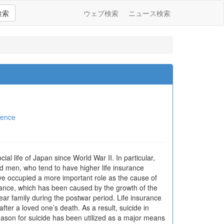
検索
ウェブ検索
ニュース検索
ience
cial life of Japan since World War II. In particular,
d men, who tend to have higher life insurance
ve occupied a more important role as the cause of
surance, which has been caused by the growth of the
ar family during the postwar period. Life insurance
fter a loved one’s death. As a result, suicide in
eason for suicide has been utilized as a major means