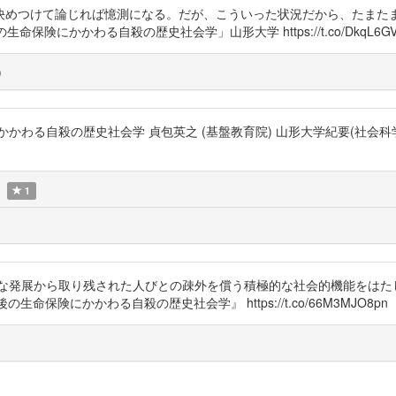
決めつけて論じれば憶測になる。だが、こういった状況だから、たまた
保険にかかわる自殺の歴史社会学」山形大学 https://t.co/DkqL6GV
)
る自殺の歴史社会学 貞包英之 (基盤教育院) 山形大学紀要(社会科学)第43
1
展から取り残された人びとの疎外を償う積極的な社会的機能をはたしてきた 
保険にかかわる自殺の歴史社会学』 https://t.co/66M3MJO8pn