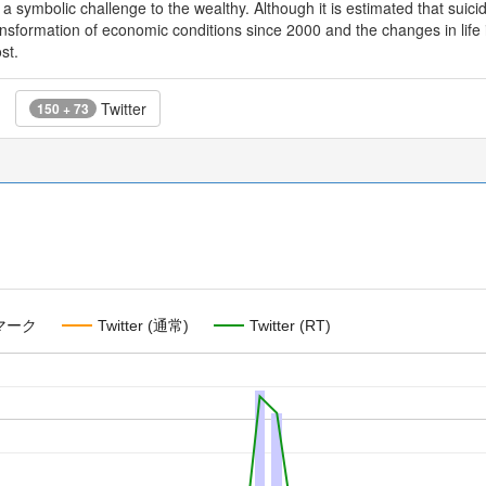
a symbolic challenge to the wealthy. Although it is estimated that suici
nsformation of economic conditions since 2000 and the changes in life 
st.
Twitter
150 + 73
マーク
Twitter (通常)
Twitter (RT)