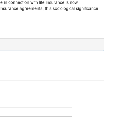
de in connection with life insurance is now
insurance agreements, this sociological significance