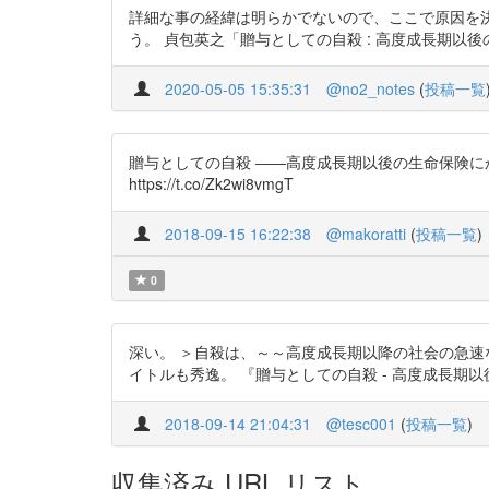
詳細な事の経緯は明らかでないので、ここで原因を
う。 貞包英之「贈与としての自殺 : 高度成長期以後の生命
2020-05-05 15:35:31
@no2_notes
(
投稿一覧
贈与としての自殺 ――高度成長期以後の生命保険にかかわ
https://t.co/Zk2wi8vmgT
2018-09-15 16:22:38
@makoratti
(
投稿一覧
)
0
深い。 ＞自殺は、～～高度成長期以降の社会の急速な発
イトルも秀逸。 『贈与としての自殺 - 高度成長期以後の生命
2018-09-14 21:04:31
@tesc001
(
投稿一覧
)
収集済み URL リスト