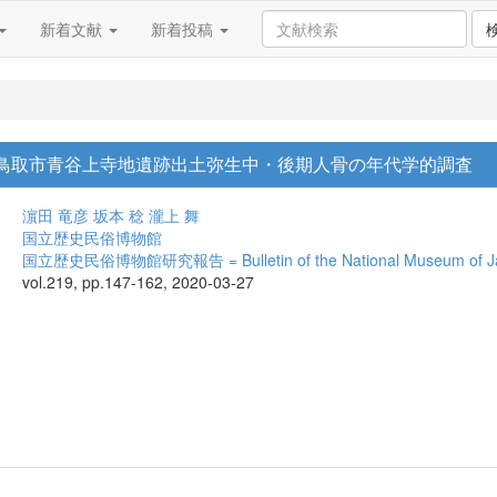
新着文献
新着投稿
取県鳥取市青谷上寺地遺跡出土弥生中・後期人骨の年代学的調査
濵田 竜彦
坂本 稔
瀧上 舞
国立歴史民俗博物館
国立歴史民俗博物館研究報告 = Bulletin of the National Museum of Jap
vol.219, pp.147-162, 2020-03-27