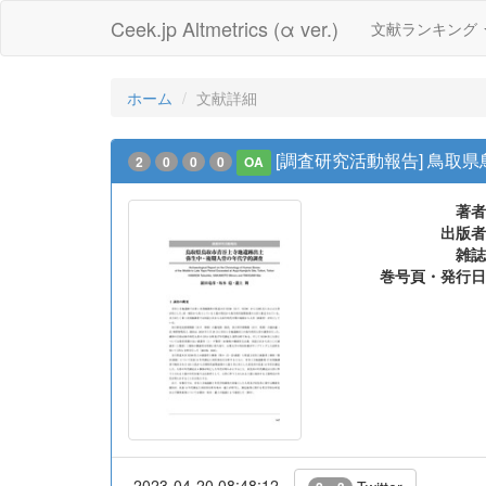
Ceek.jp Altmetrics (α ver.)
文献ランキング
ホーム
文献詳細
[調査研究活動報告] 鳥
2
0
0
0
OA
著者
出版者
雑誌
巻号頁・発行日
2023-04-20 08:48:12