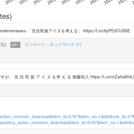
tes)
 @onoderamasaru 「先住民族アイヌを考える」 https://t.co/8yPE5CUS5E
一覧
)
リツイート・ネットワーク (1)
1
先 住 民 族 ア イ ヌ を考 え る 後藤拓人 https://t.co/mZa5aKhiL
ory_action_common_download&item_id=5787&item_no=1&attribute_id=37&
on=repository_action_common_download&item_id=5787&item_no=1&attri