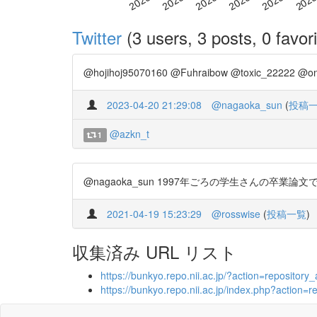
Twitter
(3 users, 3 posts, 0 favori
@hojihoj95070160 @Fuhraibow @toxic_22222
2023-04-20 21:29:08
@nagaoka_sun
(
投稿
@azkn_t
1
@nagaoka_sun 1997年ごろの学生さんの卒業論文ですが。 
2021-04-19 15:23:29
@rosswise
(
投稿一覧
)
収集済み URL リスト
https://bunkyo.repo.nii.ac.jp/?action=reposit
https://bunkyo.repo.nii.ac.jp/index.php?acti