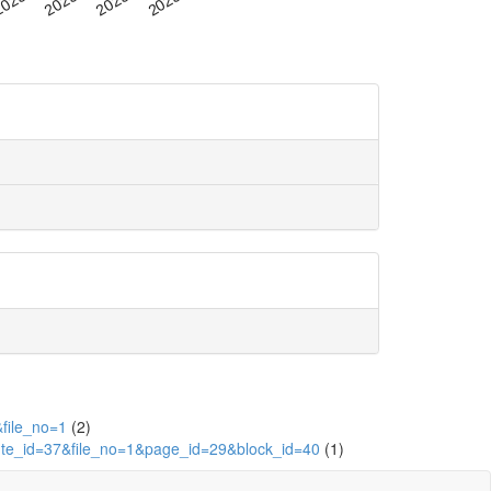
I
file_no=1
(2)
bute_id=37&file_no=1&page_id=29&block_id=40
(1)