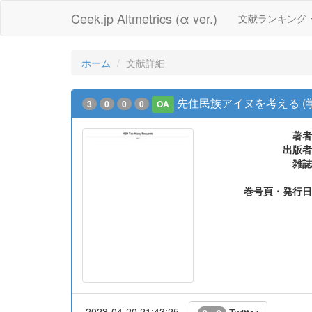
Ceek.jp Altmetrics (α ver.)
文献ランキング
ホーム
文献詳細
先住民族アイヌを考える (
3
0
0
0
OA
著者
出版者
雑誌
巻号頁・発行日
2023-04-20 21:43:25