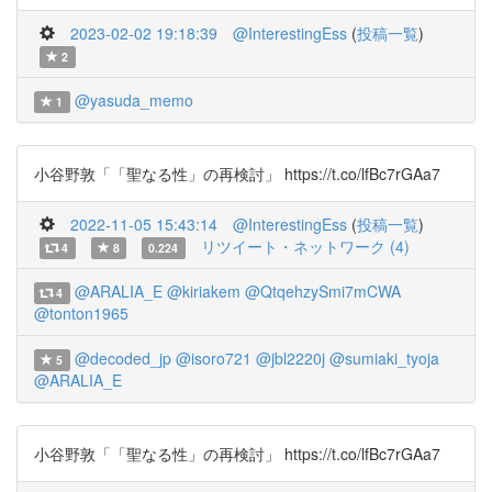
2023-02-02 19:18:39
@InterestingEss
(
投稿一覧
)
2
@yasuda_memo
1
小谷野敦「「聖なる性」の再検討」 https://t.co/lfBc7rGAa7
2022-11-05 15:43:14
@InterestingEss
(
投稿一覧
)
リツイート・ネットワーク (4)
4
8
0.224
@ARALIA_E
@kiriakem
@QtqehzySmi7mCWA
4
@tonton1965
@decoded_jp
@isoro721
@jbl2220j
@sumiaki_tyoja
5
@ARALIA_E
小谷野敦「「聖なる性」の再検討」 https://t.co/lfBc7rGAa7