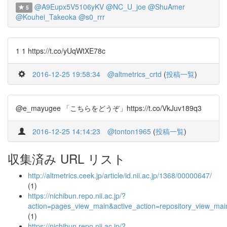
@A9Eupx5V5106yKV
@NC_U_joe
@ShuAmer
5
@Kouhei_Takeoka
@s0_rrr
1 1 https://t.co/yUqWtXE78c
2016-12-25 19:58:34
@altmetrics_crtd
(
投稿一覧
)
@e_mayugee 「こちらをどうぞ」https://t.co/VkJuv189q3
2016-12-25 14:14:23
@tonton1965
(
投稿一覧
)
収集済み URL リスト
http://altmetrics.ceek.jp/article/id.nii.ac.jp/1368/00000647/
(1)
https://nichibun.repo.nii.ac.jp/?
action=pages_view_main&active_action=repository_view_ma
(1)
https://nichibun.repo.nii.ac.jp/?