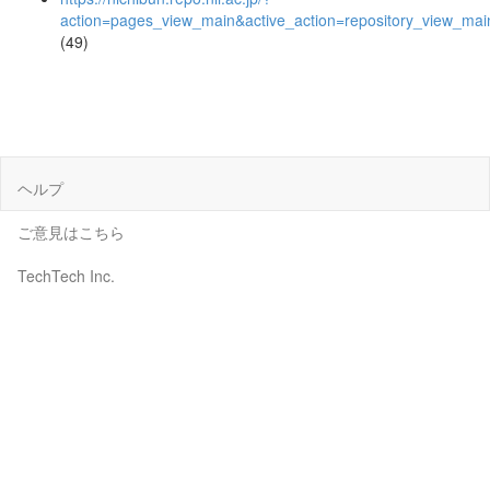
action=pages_view_main&active_action=repository_view_ma
(49)
ヘルプ
ご意見はこちら
TechTech Inc.