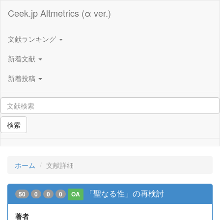
Ceek.jp Altmetrics (α ver.)
文献ランキング
新着文献
新着投稿
検索
ホーム
文献詳細
「聖なる性」の再検討
50
0
0
0
OA
著者