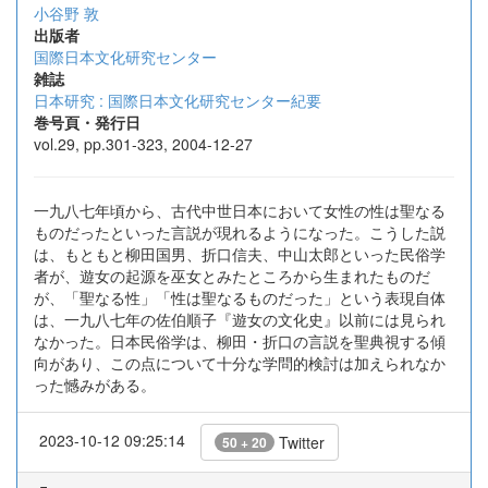
小谷野 敦
出版者
国際日本文化研究センター
雑誌
日本研究 : 国際日本文化研究センター紀要
巻号頁・発行日
vol.29, pp.301-323, 2004-12-27
一九八七年頃から、古代中世日本において女性の性は聖なる
ものだったといった言説が現れるようになった。こうした説
は、もともと柳田国男、折口信夫、中山太郎といった民俗学
者が、遊女の起源を巫女とみたところから生まれたものだ
が、「聖なる性」「性は聖なるものだった」という表現自体
は、一九八七年の佐伯順子『遊女の文化史』以前には見られ
なかった。日本民俗学は、柳田・折口の言説を聖典視する傾
向があり、この点について十分な学問的検討は加えられなか
った憾みがある。
2023-10-12 09:25:14
Twitter
50 + 20