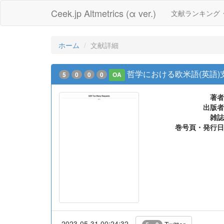
Ceek.jp Altmetrics (α ver.)
文献ランキング
ホーム
文献詳細
哲学における欧米語(英語)
5
0
0
0
OA
著者
出版者
雑誌
巻号頁・発行日
2023-05-31 00:24:32