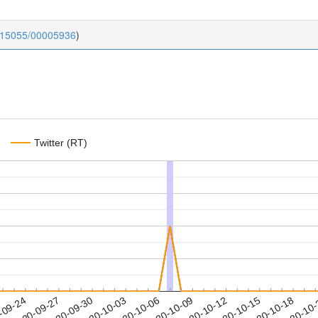
0.15055/00005936
)
Twitter (RT)
2020-10-15
2020-10-18
2020-10
-09-24
2
2020-09-27
2020-09-30
2020-10-03
2020-10-06
2020-10-09
2020-10-12