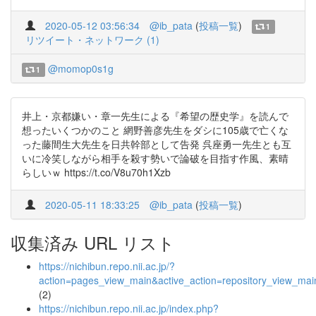
2020-05-12 03:56:34
@ib_pata
(
投稿一覧
)
1
リツイート・ネットワーク (1)
@momop0s1g
1
井上・京都嫌い・章一先生による『希望の歴史学』を読んで
想ったいくつかのこと 網野善彦先生をダシに105歳で亡くな
った藤間生大先生を日共幹部として告発 呉座勇一先生とも互
いに冷笑しながら相手を殺す勢いで論破を目指す作風、素晴
らしいｗ https://t.co/V8u70h1Xzb
2020-05-11 18:33:25
@ib_pata
(
投稿一覧
)
収集済み URL リスト
https://nichibun.repo.nii.ac.jp/?
action=pages_view_main&active_action=repository_view_ma
(2)
https://nichibun.repo.nii.ac.jp/index.php?