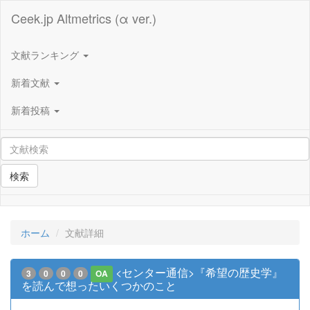
Ceek.jp Altmetrics (α ver.)
文献ランキング
新着文献
新着投稿
検索
ホーム
文献詳細
<センター通信>『希望の歴史学』
3
0
0
0
OA
を読んで想ったいくつかのこと