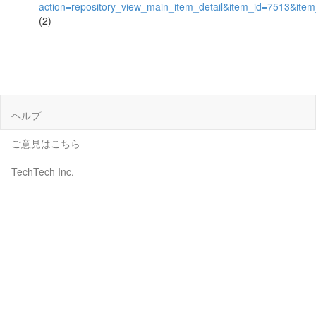
action=repository_view_main_item_detail&item_id=7513&it
(2)
ヘルプ
ご意見はこちら
TechTech Inc.