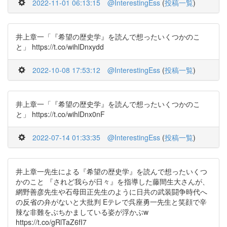
2022-11-01 06:13:15
@InterestingEss
(
投稿一覧
)
井上章一「『希望の歴史学』を読んで想ったいくつかのこ
と」 https://t.co/wihlDnxydd
2022-10-08 17:53:12
@InterestingEss
(
投稿一覧
)
井上章一「『希望の歴史学』を読んで想ったいくつかのこ
と」 https://t.co/wihlDnx0nF
2022-07-14 01:33:35
@InterestingEss
(
投稿一覧
)
井上章一先生による『希望の歴史学』を読んで想ったいくつ
かのこと 『されど我らが日々』を指導した藤間生大さんが、
網野善彦先生や石母田正先生のように日共の武装闘争時代へ
の反省の弁がないと大批判 Eテレで呉座勇一先生と笑顔で辛
辣な非難をぶちかましている姿が浮かぶw
https://t.co/gRlTaZ6fI7