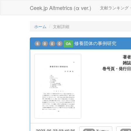
Ceek.jp Altmetrics (α ver.)
文献ランキング
ホーム
文献詳細
修養団体の事例研究
6
0
0
0
OA
著者
雑誌
巻号頁・発行日
2023-06-23 03:46:36