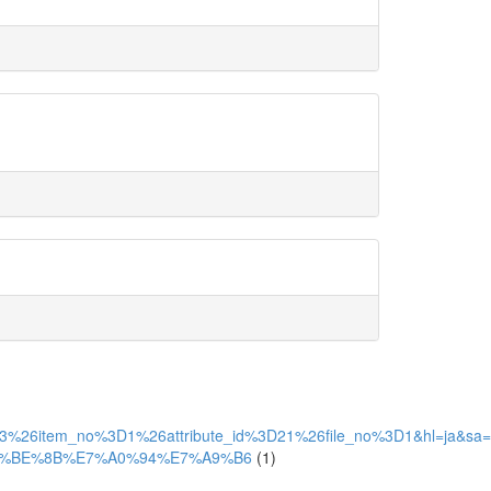
5353%26item_no%3D1%26attribute_id%3D21%26file_no%3D1&hl=ja&
E4%BE%8B%E7%A0%94%E7%A9%B6
(1)