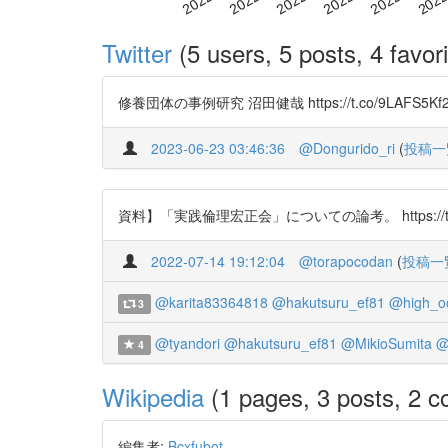
Twitter
(5 users, 5 posts, 4 favori
修養団体の事例研究 沼田健哉 https://t.co/9LAFS5Kf2K ht
2023-06-23 03:46:36
@Dongurido_ri
(
投稿一
資料】「実践倫理宏正会」についての論考。 https://t.co
2022-07-14 19:12:04
@torapocodan
(
投稿一
@karita83364818
@hakutsuru_ef81
@high_o
3
@tyandori
@hakutsuru_ef81
@MikioSumita
@
4
Wikipedia
(1 pages, 3 posts, 2 co
編集者:
Bcxfubot