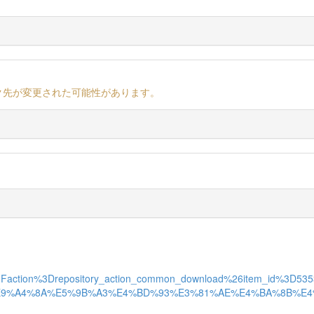
ク先が変更された可能性があります。
F%3Faction%3Drepository_action_common_download%26item_id%3D
AE%E9%A4%8A%E5%9B%A3%E4%BD%93%E3%81%AE%E4%BA%8B%