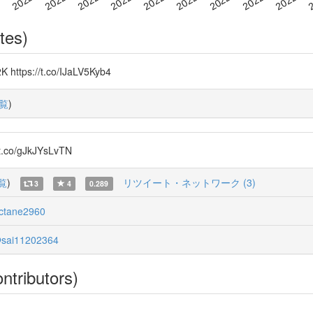
tes)
tps://t.co/IJaLV5Kyb4
覧
)
/gJkJYsLvTN
覧
)
リツイート・ネットワーク (3)
3
4
0.289
ctane2960
sai11202364
ntributors)