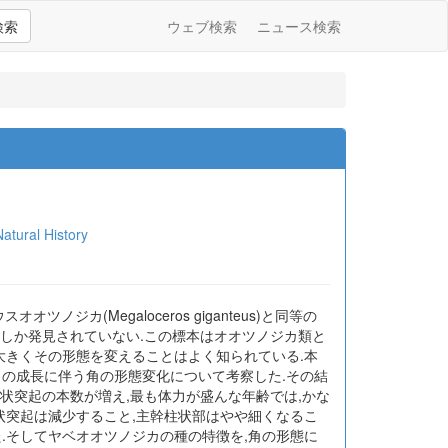
検索
ウェブ検索
ニュース検索
ral History
ツノジカ(Megaloceros giganteus)と同等の
対しか発見されていない.この標本はオオツノジカ類と
大きくその形態を変えることはよく知られている.本
カの成長に伴う角の形態変化について考察した.その結
指状突起の本数が増え,最も体力が盛んな年齢では,かな
状突起は減少すること,主幹柱状部はやや細くなるこ
.そしてヤベオオツノジカの種の特徴を,角の形態に