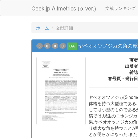
Ceek.jp Altmetrics (α ver.)
文献ランキング
ホーム
文献詳細
ヤベオオツノジカの角の形
5
0
0
0
OA
著者
出版者
雑誌
巻号頁・発行日
ヤベオオツノジカ(Sinome
体格を持つ大型種である
しては小型のものである
稿では,現生のニホンジ
果,ヤベオオツノジカの角
り雄大な角を持つことが
とが明らかになった.ま