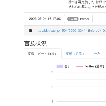
基づき再定義した.付録1
それらの基になった標本を
2023-05-24 16:17:06
Twitter
5 + 10
http://id.nii.ac.jp/1504/00001334/
(
info:doi/1
言及状況
変動（ピーク前後）
変動（月別）
分布
合計
Twitter (通常)
3
2
1