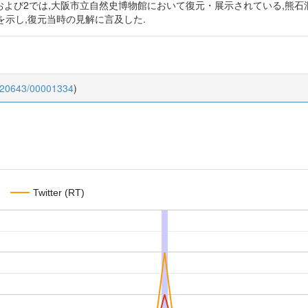
および2では,大阪市立自然史博物館において復元・展示されている,熊石
示し,復元当時の見解に言及した.
0.20643/00001334
)
Twitter (RT)