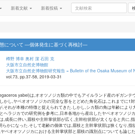
新着文献
新着投稿
態について ―個体発生に基づく再検討―
樽野 博幸
奥村 潔
石田 克
大阪市立自然史博物館
大阪市立自然史博物館研究報告 = Bulletin of the Osaka Museum of Natu
vol.73, pp.37-58, 2019-03-31
gaceros yabei)は,オオツノジカ類の中でもアイルランド産のギガンテウスオオ
.しかし,ヤベオオツノジカの完全な形をとどめた角化石は,これまでに1
が,それが本種の特徴と捉えられてきた.しかし,シカ類の角は年齢により
カとヘラジカでの研究例を参考に,日本各地から産出したヤベオオツノジ
は,成長に伴い,眉枝や主幹掌状部が広く,主幹柱状部が太くなると共に,
明らかになった.そして老齢の個体では,眉枝と主幹掌状部は狭くなり,指
た,ヤベオオツノジカにおける主幹掌状部と眉枝の識別点についても論じた