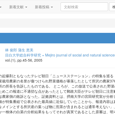
新着文献
新着投稿
林 俊郎
蒲生 恵美
目白大学総合科学研究 = Mejiro journal of social and natural science
vol.(1), pp.45-56, 2005
の起爆剤ともなったテレビ朝日「ニュースステーション」の特集を巡る
菜栽培農家の名誉が傷つけられ野菜価格が暴落したとして所沢の農家37
所の所長を告訴したものである。 ところが、この放送で公表された野
ためこの報道に不適切な点があったとして郵政大臣がテレビ朝日に注意
は農家側の敗訴となった。証拠資料とは、摂南大学の宮田研究室が分析
値が特集番組で公表された最高値に近似していたことから、報道内容は
をメインとする所沢産の葉っぱ物に煎茶が含まれるとは通常考えない」
か一検体の白菜の分析結果をもってそれが真実であるとした原審は、明