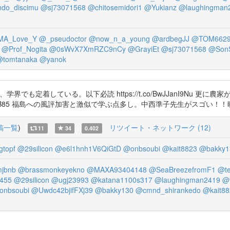
do_discimu
@sj73071568
@chitosemidori1
@Yukianz
@laughingman
A_Love_Y
@_pseudoctor
@now_n_a_young
@ardbegJJ
@TOM6629
@Prof_Nogita
@0sWvX7XmRZC9nCy
@GrayiEt
@sj73071568
@Son
@tomtanaka
@yanok
、学界でも定着している。以下必読 https://t.co/BwJJanI9Nu
ckYNiDeB85 福島への風評加害と激似で学ぶ点多し。中西準子先生がスゴい
稿一覧
)
リツイート・ネットワーク (12)
11
34
0.402
topf
@29silicon
@e6l1hnh1V6QiGtD
@onbsoubi
@kait8823
@bakky1
jbnb
@brassmonkeyekno
@MAXA93404148
@SeaBreezefromF1
@te
455
@29silicon
@ugj23993
@katana1100s317
@laughingman2419
@v
onbsoubi
@Uwdc42bjifFXj39
@bakky130
@cmnd_shirankedo
@kait88