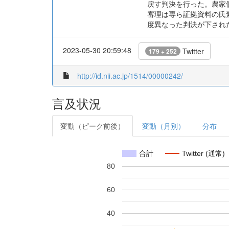
戻す判決を行った。農家
審理は専ら証拠資料の氏
度異なった判決が下され
2023-05-30 20:59:48
Twitter
179 + 252
http://id.nii.ac.jp/1514/00000242/
言及状況
変動（ピーク前後）
変動（月別）
分布
合計
Twitter (通常)
80
60
40