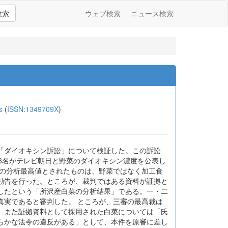
検索
ウェブ検索
ニュース検索
s
(
ISSN:1349709X
)
「ダイオキシン訴訟」について検証した。この訴訟
6名がテレビ朝日と野菜のダイオキシン濃度を公表し
菜の分析最高値とされたものは、野菜ではなく加工食
勧告を行った。ところが、裁判ではある資料が証拠と
したという「所沢産白菜の分析結果」である。一・二
真実であると審判した。 ところが、三審の最高裁は
、また証拠資料として採用された白菜については「氏
らかな法令の違反がある」として、本件を原審に差し