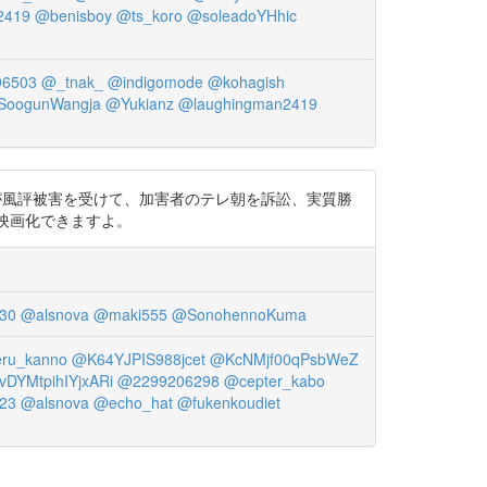
2419
@benisboy
@ts_koro
@soleadoYHhic
6503
@_tnak_
@indigomode
@kohagish
SoogunWangja
@Yukianz
@laughingman2419
 更に農家が風評被害を受けて、加害者のテレ朝を訴訟、実質勝
！！映画化できますよ。
30
@alsnova
@maki555
@SonohennoKuma
ru_kanno
@K64YJPIS988jcet
@KcNMjf00qPsbWeZ
DYMtpihIYjxARi
@2299206298
@cepter_kabo
23
@alsnova
@echo_hat
@fukenkoudiet