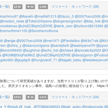
稿一覧
)
リツイート・ネットワーク (38)
36
60
0.390
hachirou87
@Ikaushi
@madfall1213
@2suzu_5
@2007haru2008
@me
@medsci_news
@TokioUchiyama
@singersongmeta1
@kisa_hok
@ic
nneiitainaa
@uhsECB4phQ3DY9E
@wtnb_osm
@turbom28215389
@k
@nemurihime1105
@SonohennoKuma
56
@wnjjw
@2007haru2008
@mei1971
@PandaAco
@dr3s71ek
@821
ism
@ohira_y
@okanoumigame
@sandykeih
@washiyamaYH
@pyoo
@kevin099455
@sughimsi
@echo_hat
@ichise4
@anorakcity2022
@O
a
@KcNMjf00qPsbWeZ
@uhsECB4phQ3DY9E
@dara2goron
@Fudou
gako920
@gcgdgrb
@hungrywolf_71
@itagaki_katsu
@iwatakeyanush
ミの風評加害について研究実績がありますが、当然マスコミが取り上げ無い
ダイオキシン事件。福島への加害に相当似ています。 https://t.co/c
稿一覧
)
リツイート・ネットワーク (24)
23
25
0.612
e_Y
@yjszk
@_tnak_
@TOM66296503
@kale_aojiru
@indigomode
@k