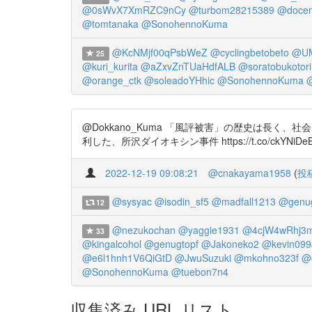
@0sWvX7XmRZC9nCy
@turbom28215389
@docen
@tomtanaka
@SonohennoKuma
@KcNMjf00qPsbWeZ
@cyclingbetobeto
@UM
25
@kuri_kurita
@aZxvZnTUaHdfALB
@soratobukotori
@orange_ctk
@soleadoYHhic
@SonohennoKuma
@Dokkano_Kuma 「風評被害」の歴史は長く、社会
利した、所沢ダイオキシン事件 https://t.co/
2022-12-19 09:08:21
@cnakayama1958
(
投
@sysyac
@isodin_sf5
@madfall1213
@genug
12
@nezukochan
@yaggie1931
@4cjW4wRhj3m
33
@kingalcohol
@genugtopf
@Jakoneko2
@kevin099
@e6l1hnh1V6QiGtD
@JwuSuzuki
@mkohno323f
@
@SonohennoKuma
@tuebon7n4
収集済み URL リスト