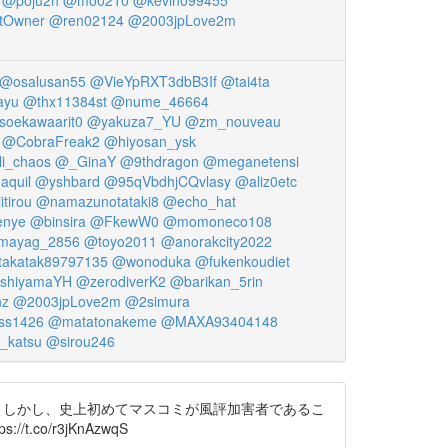
@poju2h
@mo0210
@kevin099455
tOwner
@ren02124
@2003jpLove2m
@osalusan55
@VieYpRXT3dbB3If
@tai4ta
ayu
@thx11384st
@nume_46664
soekawaarit0
@yakuza7_YU
@zm_nouveau
@CobraFreak2
@hiyosan_ysk
li_chaos
@_GinaY
@9thdragon
@meganetensi
aquil
@yshbard
@95qVbdhjCQvlasy
@aliz0etc
itirou
@namazunotataki8
@echo_hat
enye
@binsira
@FkewW0
@momoneco108
mayag_2856
@toyo2011
@anorakcity2022
akatak89797135
@wonoduka
@fukenkoudiet
shiyamaYH
@zerodiverK2
@barikan_5rin
nz
@2003jpLove2m
@2simura
s1426
@matatonakeme
@MAXA93404148
i_katsu
@sirou246
造でした。しかし、史上初めてマスコミが風評加害者であるこ
o/r3jKnAzwqS