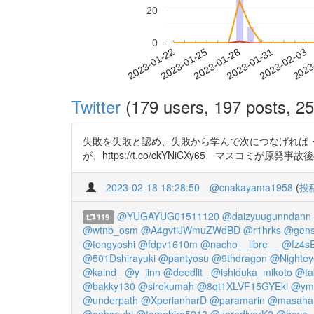
20
0
2023-01-28
2023-01-31
2023-02-03
2023
2023-01-22
2023-01-25
Twitter
(179 users, 197 posts, 25
失敗を失敗と認め、失敗から学んで次につなげれば
が、https://t.co/ckYNiCXy65 マスコミが原
2023-02-18 18:28:50
@cnakayama1958
(
投
@YUGAYUG01511120
@daizyuugunndann
119
@wtnb_osm
@A4gvtiJWmuZWdBD
@r1hrks
@gens
@tongyoshi
@fdpv1610m
@nacho__libre__
@fz4s
@501Dshirayuki
@pantyosu
@9thdragon
@Nightey
@kaind_
@y_jinn
@deedlit_
@ishiduka_mikoto
@ta
@bakky130
@sirokumah
@8qt1XLVF15GYEki
@ymg
@underpath
@XperianharD
@paramarin
@masaha