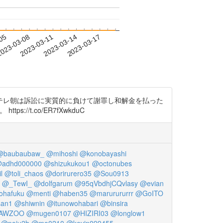
-05
023-03-08
2023-03-11
2023-03-14
2023-03-17
テレ朝は訴訟に実質的に負けて謝罪し和解金を払った
//t.co/ER7fXwkduC
@baubaubaw_
@mihoshi
@konobayashi
adhd000000
@shizukukou1
@octonubes
l
@toli_chaos
@dorirurero35
@Sou0913
@_TewI_
@dolfgarum
@95qVbdhjCQvlasy
@evian
ohafuku
@menti
@haben35
@marurururrr
@GoITO
an1
@shiwnin
@itunowohabari
@binsira
AWZOO
@mugen0107
@HIZIRI03
@longlow1