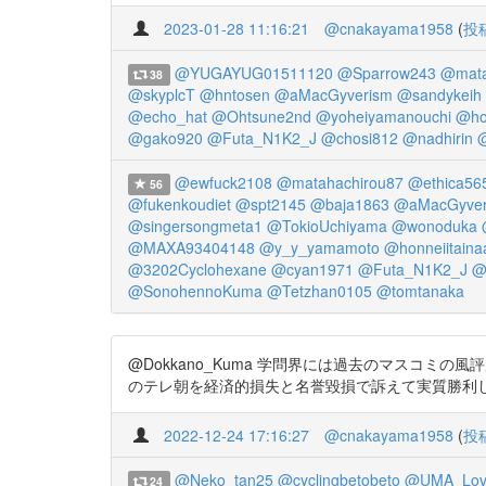
2023-01-28 11:16:21
@cnakayama1958
(
投
@YUGAYUG01511120
@Sparrow243
@mata
38
@skyplcT
@hntosen
@aMacGyverism
@sandykeih
@echo_hat
@Ohtsune2nd
@yoheiyamanouchi
@ho
@gako920
@Futa_N1K2_J
@chosi812
@nadhirin
@ewfuck2108
@matahachirou87
@ethica56
56
@fukenkoudiet
@spt2145
@baja1863
@aMacGyver
@singersongmeta1
@TokioUchiyama
@wonoduka
@MAXA93404148
@y_y_yamamoto
@honneiitaina
@3202Cyclohexane
@cyan1971
@Futa_N1K2_J
@
@SonohennoKuma
@Tetzhan0105
@tomtanaka
@Dokkano_Kuma 学問界には過去のマスコ
のテレ朝を経済的損失と名誉毀損で訴えて実質勝利した、所沢
2022-12-24 17:16:27
@cnakayama1958
(
投
@Neko_tan25
@cyclingbetobeto
@UMA_Lov
24