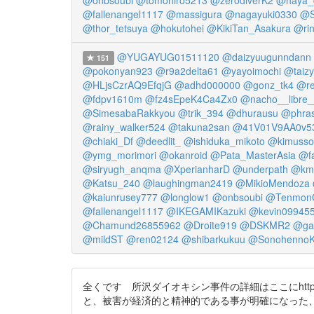
@onbsoubi
@tomohiro5213
@zerodiverK2
@haya_
@fallenangel1117
@massigura
@nagayuki0330
@S
@thor_tetsuya
@hokutohei
@KikiTan_Asakura
@rin
@YUGAYUG01511120
@daizyuugunndann
151
@pokonyan923
@r9a2delta61
@yayoimochi
@taiz
@HLjsCzrAQ9EfqjG
@adhd000000
@gonz_tk4
@re
@fdpv1610m
@fz4sEpeK4Ca4Zx0
@nacho__libre_
@SimesabaRakkyou
@trik_394
@dhurausu
@phra
@rainy_walker524
@takuna2san
@41V01V9AA0v5
@chiaki_Df
@deedlit_
@ishiduka_mikoto
@kimusso
@ymg_morimori
@okanroid
@Pata_MasterAsia
@fa
@siryugh_anqma
@XperianharD
@underpath
@km
@Katsu_240
@laughingman2419
@MikioMendoza
@kaiunrusey777
@longlow1
@onbsoubi
@Tenmon
@fallenangel1117
@IKEGAMIKazuki
@kevin09945
@Chamund26855962
@Droite919
@DSKMR2
@ga
@mildST
@ren02124
@shibarkukuu
@Sonohenno
全くです 所沢ダイオキシン事件の詳細はここにhttps
と、被害が経済的と精神的である事が明確になった、画期的な