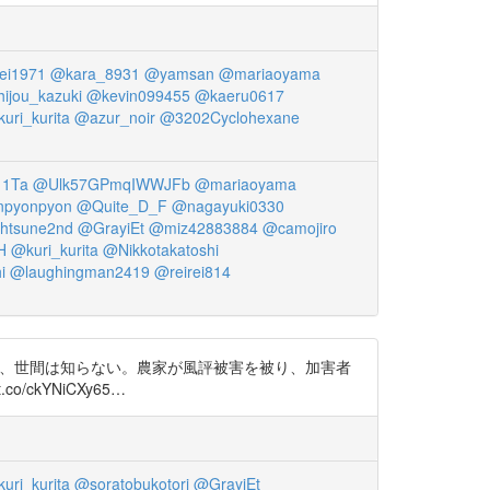
i1971
@kara_8931
@yamsan
@mariaoyama
hijou_kazuki
@kevin099455
@kaeru0617
uri_kurita
@azur_noir
@3202Cyclohexane
1Ta
@Ulk57GPmqIWWJFb
@mariaoyama
npyonpyon
@Quite_D_F
@nagayuki0330
htsune2nd
@GrayiEt
@miz42883884
@camojiro
H
@kuri_kurita
@Nikkotakatoshi
i
@laughingman2419
@reirei814
ので、世間は知らない。農家が風評被害を被り、加害者
kYNiCXy65…
uri_kurita
@soratobukotori
@GrayiEt