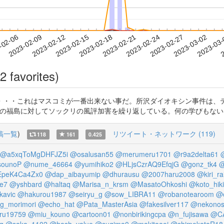
2023-02-27
2023-03-02
2023-03
-02-06
2
2023-02-09
2023-02-12
2023-02-15
2023-02-18
2023-02-21
2023-02-24
2 favorites)
・・・これはマスコミが一番出来ない事だ。所沢ダイオキシン事件は、
発事故後の福島に対してソックリの風評加害を繰り返している。何の学びもない。 https:
稿一覧
)
リツイート・ネットワーク (119)
118
161
0.425
@a5xqToMgDHFJZ5i
@osalusan55
@merumeru1701
@r9a2delta61
ounoP
@nume_46664
@yumihiko2
@HLjsCzrAQ9EfqjG
@gonz_tk4
@
EpeK4Ca4Zx0
@dap_aibayumip
@dhurausu
@2007haru2008
@kiri_rai
e7
@yshbard
@haltaq
@Marisa_n_krsm
@MasatoOhkoshi
@koto_hiki
kavic
@hakurou1987
@seiryu_g
@sow_LIBRA11
@robanotearoom
@
_morimori
@echo_hat
@Pata_MasterAsia
@fakesilver117
@nekonos
ru19759
@miu_kouno
@cartoon01
@nonbirikingcpa
@n_fujisawa
@C