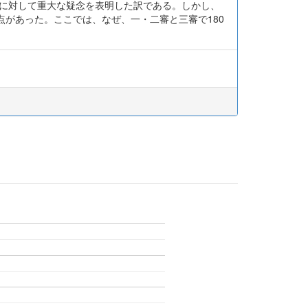
料に対して重大な疑念を表明した訳である。しかし、
があった。ここでは、なぜ、一・二審と三審で180