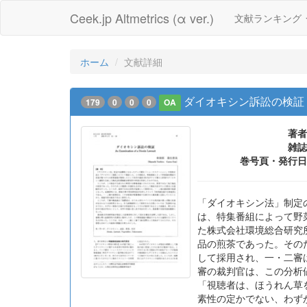
Ceek.jp Altmetrics (α ver.)
文献ランキング
ホーム
文献詳細
ダイオキシン訴訟の検証
179
0
0
0
OA
著者
雑誌
巻号頁・発行日
「ダイオキシン法」制定
は、特集番組によって野
た株式会社環境総合研究
品の煎茶であった。その
して採用され、一・二審
審の裁判官は、この分析
「視聴者は、ほうれん草
素性の定かでない、わず