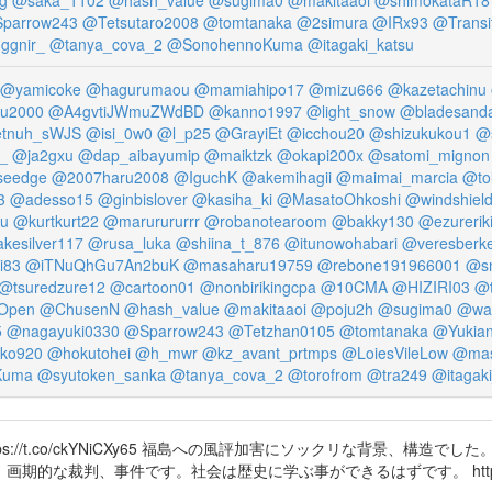
g
@saka_1102
@hash_value
@sugima0
@makitaaoi
@shimokataR18
parrow243
@Tetsutaro2008
@tomtanaka
@2simura
@IRx93
@Transi
ggnir_
@tanya_cova_2
@SonohennoKuma
@itagaki_katsu
@yamicoke
@hagurumaou
@mamiahipo17
@mizu666
@kazetachinu
yu2000
@A4gvtiJWmuZWdBD
@kanno1997
@light_snow
@bladesand
tnuh_sWJS
@isi_0w0
@l_p25
@GrayiEt
@icchou20
@shizukukou1
@
_
@ja2gxu
@dap_aibayumip
@maiktzk
@okapi200x
@satomi_mignon
seedge
@2007haru2008
@IguchK
@akemihagii
@maimai_marcia
@to
3
@adesso15
@ginbislover
@kasiha_ki
@MasatoOhkoshi
@windshield
u
@kurtkurt22
@marurururrr
@robanotearoom
@bakky130
@ezureriki
kesilver117
@rusa_luka
@shiina_t_876
@itunowohabari
@veresberk
i83
@iTNuQhGu7An2buK
@masaharu19759
@rebone191966001
@s
@tsuredzure12
@cartoon01
@nonbirikingcpa
@10CMA
@HIZIRI03
@t
Open
@ChusenN
@hash_value
@makitaaoi
@poju2h
@sugima0
@wa
5
@nagayuki0330
@Sparrow243
@Tetzhan0105
@tomtanaka
@Yukia
ko920
@hokutohei
@h_mwr
@kz_avant_prtmps
@LoiesVileLow
@mas
Kuma
@syutoken_sanka
@tanya_cova_2
@torofrom
@tra249
@itagak
://t.co/ckYNiCXy65 福島への風評加害にソックリな背景、構
裁判、事件です。社会は歴史に学ぶ事ができるはずです。 https://t.c