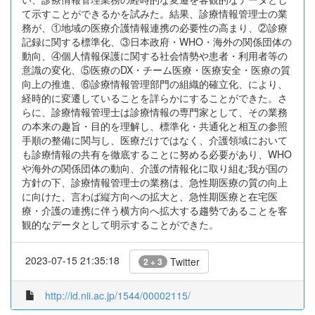
て示すことができるかを試みた。結果、診療情報管理士の業
務が、①地域の医療介護情報連携の必要性の高まり、②診療
記録に関する標準化、③日本政府・WHO・海外の関係団体の
動向、④個人情報保護に関する社会情勢や患者・利用者等の
意識の変化、⑤医療のDX・チーム医療・医療安全・医療の質
向上の推進、⑥診療情報管理部門の組織的確立化、により、
経時的に変遷していることを詳らかにすることができた。さ
らに、診療情報管理士は診療情報の専門家として、その業務
の本来の趣旨・目的を理解し、標準化・共通化と相互の参照
手順の整備に関与し、医療だけではなく、介護領域において
も診療情報の共有を徹底することに努める必要があり、WHO
や海外の関係団体の動向、介護の情報化に取り組む我が国の
方針の下、診療情報管理士の業務は、急性期医療の質の向上
に向けた、言わば縦方向への拡大と、急性期医療と在宅医
療・介護の連携に伴う横方向へ拡大する趨勢であることを客
観的なデータとして明示することができた。
2023-07-15 21:35:18
Twitter
2 + 3
http://id.nii.ac.jp/1544/00002115/