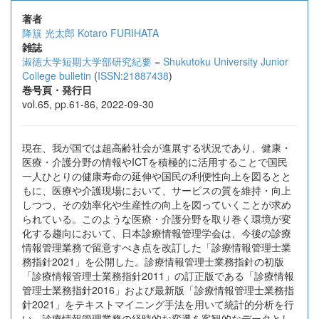
著者
降簱 光太郎
Kotaro FURIHATA
雑誌
淑徳大学短期大学部研究紀要 = Shukutoku University Junior
College bulletin
(
ISSN:21887438
)
巻号頁・発行日
vol.65, pp.61-86, 2022-09-30
現在、我が国では超高齢社会が進展する状況であり、健康・
医療・介護分野の情報やICTを積極的に活用することで国民
一人ひとりの健康寿命の延伸や国民の利便性向上を図るとと
もに、医療や介護現場において、サービスの質を維持・向上
しつつ、その効率化や生産性の向上を図っていくことが求め
られている。このような医療・介護分野を取り巻く環境が変
化する趨向において、日本診療情報管理学会は、今後の診療
情報管理業務で留意すべき点を改訂した「診療情報管理士業
務指針2021」を公開した。診療情報管理士業務指針の初版
「診療情報管理士業務指針2011」の訂正版である「診療情報
管理士業務指針2016」および最新版「診療情報管理士業務指
針2021」をテキストマイニング手法を用いて統計的分析を行
い、診療情報管理業務の経時的な変遷を客観的なデータとし