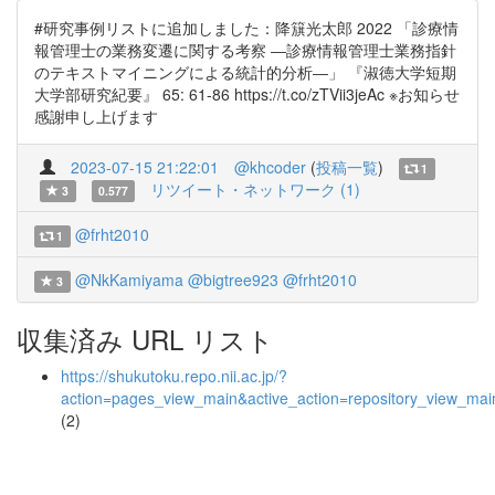
#研究事例リストに追加しました：降簱光太郎 2022 「診療情
報管理士の業務変遷に関する考察 ―診療情報管理士業務指針
のテキストマイニングによる統計的分析―」 『淑徳大学短期
大学部研究紀要』 65: 61-86 https://t.co/zTVii3jeAc ※お知らせ
感謝申し上げます
2023-07-15 21:22:01
@khcoder
(
投稿一覧
)
1
リツイート・ネットワーク (1)
3
0.577
@frht2010
1
@NkKamiyama
@bigtree923
@frht2010
3
収集済み URL リスト
https://shukutoku.repo.nii.ac.jp/?
action=pages_view_main&active_action=repository_view_ma
(2)