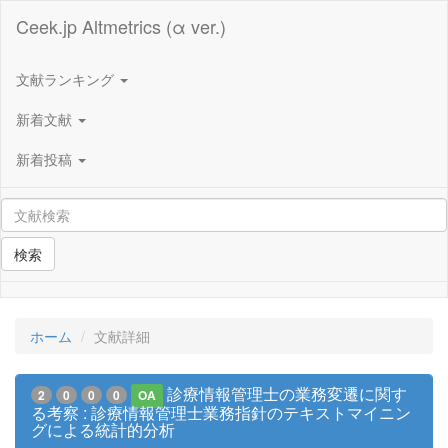
Ceek.jp Altmetrics (α ver.)
文献ランキング
新着文献
新着投稿
検索
ホーム
文献詳細
診療情報管理士の業務変遷に関す
2
0
0
0
OA
る考察 : 診療情報管理士業務指針のテキストマイニン
グによる統計的分析