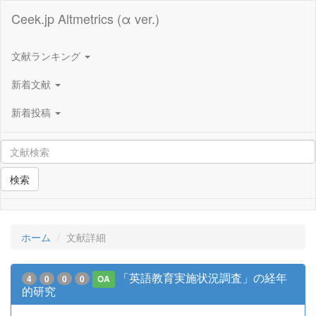
Ceek.jp Altmetrics (α ver.)
文献ランキング
新着文献
新着投稿
検索
ホーム
文献詳細
「英語教育実施状況調査」の経年
4
0
0
0
OA
的研究