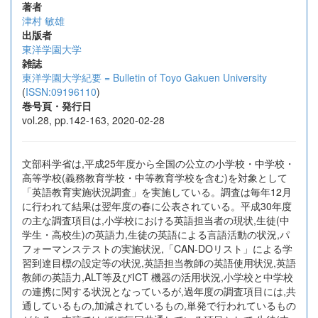
著者
津村 敏雄
出版者
東洋学園大学
雑誌
東洋学園大学紀要 = Bulletin of Toyo Gakuen University
(
ISSN:09196110
)
巻号頁・発行日
vol.28, pp.142-163, 2020-02-28
文部科学省は,平成25年度から全国の公立の小学校・中学校・
高等学校(義務教育学校・中等教育学校を含む)を対象として
「英語教育実施状況調査」を実施している。調査は毎年12月
に行われて結果は翌年度の春に公表されている。平成30年度
の主な調査項目は,小学校における英語担当者の現状,生徒(中
学生・高校生)の英語力,生徒の英語による言語活動の状況,パ
フォーマンステストの実施状況,「CAN-DOリスト」による学
習到達目標の設定等の状況,英語担当教師の英語使用状況,英語
教師の英語力,ALT等及びICT 機器の活用状況,小学校と中学校
の連携に関する状況となっているが,過年度の調査項目には,共
通しているもの,加減されているもの,単発で行われているもの