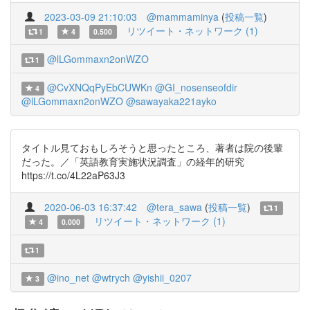
2023-03-09 21:10:03
@mammaminya
(
投稿一覧
)
リツイート・ネットワーク (1)
1
4
0.500
@lLGommaxn2onWZO
1
@CvXNQqPyEbCUWKn
@GI_nosenseofdir
4
@lLGommaxn2onWZO
@sawayaka221ayko
タイトル見ておもしろそうと思ったところ、著者は院の後輩
だった。／「英語教育実施状況調査」の経年的研究
https://t.co/4L22aP63J3
2020-06-03 16:37:42
@tera_sawa
(
投稿一覧
)
1
リツイート・ネットワーク (1)
4
0.000
1
@ino_net
@wtrych
@yishii_0207
3