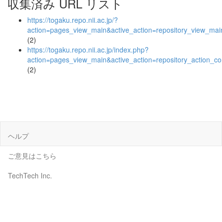
収集済み URL リスト
https://togaku.repo.nii.ac.jp/?
action=pages_view_main&active_action=repository_view_ma
(2)
https://togaku.repo.nii.ac.jp/index.php?
action=pages_view_main&active_action=repository_action_
(2)
ヘルプ
ご意見はこちら
TechTech Inc.