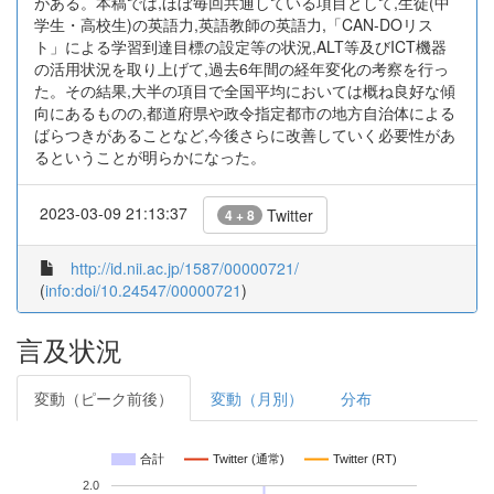
がある。本稿では,ほぼ毎回共通している項目として,生徒(中
学生・高校生)の英語力,英語教師の英語力,「CAN-DOリス
ト」による学習到達目標の設定等の状況,ALT等及びICT機器
の活用状況を取り上げて,過去6年間の経年変化の考察を行っ
た。その結果,大半の項目で全国平均においては概ね良好な傾
向にあるものの,都道府県や政令指定都市の地方自治体による
ばらつきがあることなど,今後さらに改善していく必要性があ
るということが明らかになった。
2023-03-09 21:13:37
Twitter
4 + 8
http://id.nii.ac.jp/1587/00000721/
(
info:doi/10.24547/00000721
)
言及状況
変動（ピーク前後）
変動（月別）
分布
合計
Twitter (通常)
Twitter (RT)
2.0