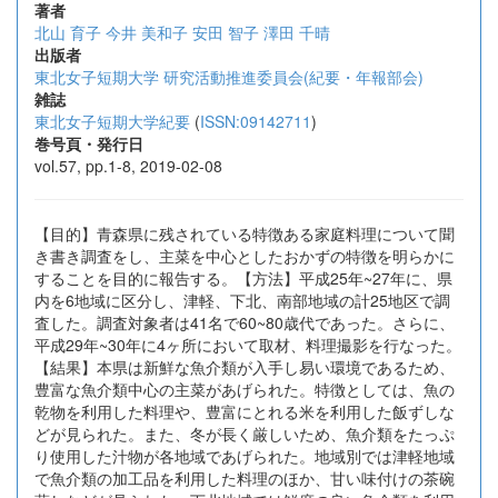
著者
北山 育子
今井 美和子
安田 智子
澤田 千晴
出版者
東北女子短期大学 研究活動推進委員会(紀要・年報部会)
雑誌
東北女子短期大学紀要
(
ISSN:09142711
)
巻号頁・発行日
vol.57, pp.1-8, 2019-02-08
【目的】青森県に残されている特徴ある家庭料理について聞
き書き調査をし、主菜を中心としたおかずの特徴を明らかに
することを目的に報告する。【方法】平成25年~27年に、県
内を6地域に区分し、津軽、下北、南部地域の計25地区で調
査した。調査対象者は41名で60~80歳代であった。さらに、
平成29年~30年に4ヶ所において取材、料理撮影を行なった。
【結果】本県は新鮮な魚介類が入手し易い環境であるため、
豊富な魚介類中心の主菜があげられた。特徴としては、魚の
乾物を利用した料理や、豊富にとれる米を利用した飯ずしな
どが見られた。また、冬が長く厳しいため、魚介類をたっぷ
り使用した汁物が各地域であげられた。地域別では津軽地域
で魚介類の加工品を利用した料理のほか、甘い味付けの茶碗