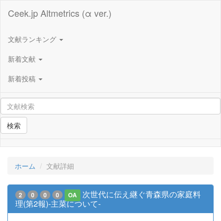
Ceek.jp Altmetrics (α ver.)
文献ランキング
新着文献
新着投稿
検索
ホーム
文献詳細
次世代に伝え継ぐ青森県の家庭料
2
0
0
0
OA
理(第2報)-主菜について-