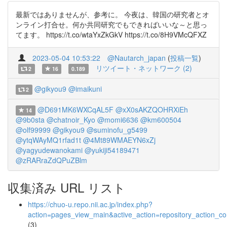
最新ではありませんが、参考に。 今夜は、韓国の研究者とオ
ンライン打合せ。何か共同研究でもできればいいな～と思っ
てます。 https://t.co/wtaYxZkGkV https://t.co/8H9VMcQFXZ
2023-05-04 10:53:22
@Nautarch_japan
(
投稿一覧
)
リツイート・ネットワーク (2)
2
16
0.189
@gikyou9
@imaikuni
2
@D691MK6WXCqAL5F
@xX0sAKZQOHRXiEh
14
@9b0sta
@chatnoir_Kyo
@momi6636
@km600504
@olf99999
@gikyou9
@suminofu_g5499
@ytqWAyMQ1rfad1t
@4Mt89WMAEYN6xZj
@yagyudewanokami
@yukiji54189471
@zRARraZdQPuZBlm
収集済み URL リスト
https://chuo-u.repo.nii.ac.jp/index.php?
action=pages_view_main&active_action=repository_action_
(3)