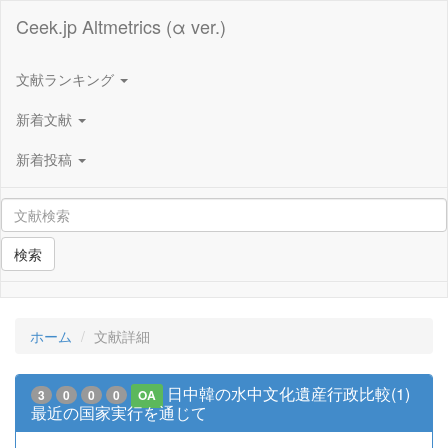
Ceek.jp Altmetrics (α ver.)
文献ランキング
新着文献
新着投稿
検索
ホーム
文献詳細
日中韓の水中文化遺産行政比較(1)
3
0
0
0
OA
最近の国家実行を通じて