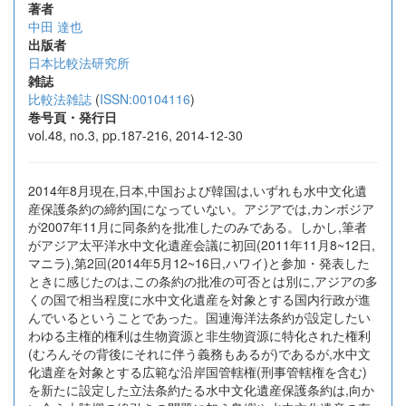
著者
中田 達也
出版者
日本比較法研究所
雑誌
比較法雑誌
(
ISSN:00104116
)
巻号頁・発行日
vol.48, no.3, pp.187-216, 2014-12-30
2014年8月現在,日本,中国および韓国は,いずれも水中文化遺
産保護条約の締約国になっていない。アジアでは,カンボジア
が2007年11月に同条約を批准したのみである。しかし,筆者
がアジア太平洋水中文化遺産会議に初回(2011年11月8~12日,
マニラ),第2回(2014年5月12~16日,ハワイ)と参加・発表した
ときに感じたのは,この条約の批准の可否とは別に,アジアの多
くの国で相当程度に水中文化遺産を対象とする国内行政が進
んでいるということであった。国連海洋法条約が設定したい
わゆる主権的権利は生物資源と非生物資源に特化された権利
(むろんその背後にそれに伴う義務もあるが)であるが,水中文
化遺産を対象とする広範な沿岸国管轄権(刑事管轄権を含む)
を新たに設定した立法条約たる水中文化遺産保護条約は,向か