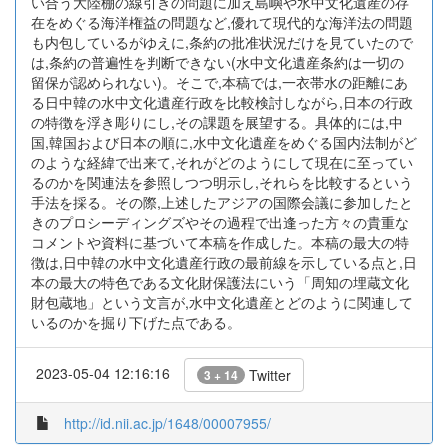
い合う大陸棚の線引きの問題に加え島嶼や水中文化遺産の存
在をめぐる海洋権益の問題など,優れて現代的な海洋法の問題
も内包しているがゆえに,条約の批准状況だけを見ていたので
は,条約の普遍性を判断できない(水中文化遺産条約は一切の
留保が認められない)。そこで,本稿では,一衣帯水の距離にあ
る日中韓の水中文化遺産行政を比較検討しながら,日本の行政
の特徴を浮き彫りにし,その課題を展望する。具体的には,中
国,韓国および日本の順に,水中文化遺産をめぐる国内法制がど
のような経緯で出来て,それがどのようにして現在に至ってい
るのかを関連法を参照しつつ明示し,それらを比較するという
手法を採る。その際,上述したアジアの国際会議に参加したと
きのプロシーディングズやその過程で出逢った方々の貴重な
コメントや資料に基づいて本稿を作成した。本稿の最大の特
徴は,日中韓の水中文化遺産行政の最前線を示している点と,日
本の最大の特色である文化財保護法にいう「周知の埋蔵文化
財包蔵地」という文言が,水中文化遺産とどのように関連して
いるのかを掘り下げた点である。
2023-05-04 12:16:16
Twitter
3 + 14
http://id.nii.ac.jp/1648/00007955/