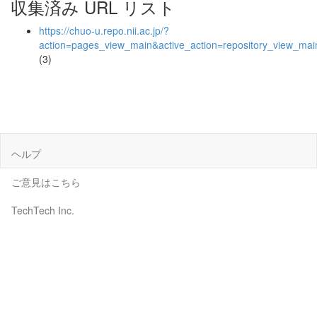
収集済み URL リスト
https://chuo-u.repo.nii.ac.jp/?
action=pages_view_main&active_action=repository_view_ma
(3)
ヘルプ
ご意見はこちら
TechTech Inc.