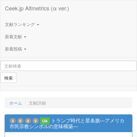
Ceek.jp Altmetrics (α ver.)
文献ランキング
新着文献
新着投稿
検索
ホーム
文献詳細
トランプ時代と星条旗―アメリカ
3
0
0
0
OA
市民宗教シンボルの意味構築―