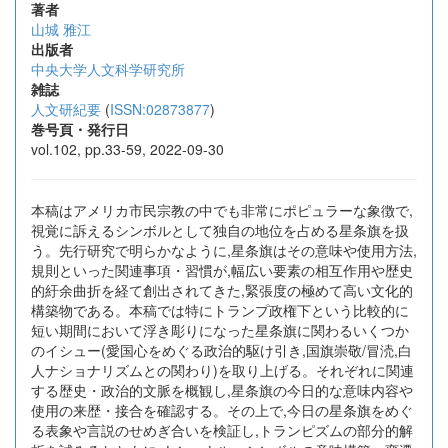
著者
山城 雅江
出版者
中央大学人文科学研究所
雑誌
人文研紀要
(
ISSN:02873877
)
巻号頁・発行日
vol.102, pp.33-59, 2022-09-30
本稿はアメリカ市民宗教の中でも非常にポピュラーな象徴で,
視覚に訴えるシンボルとして独自の地位を占める星条旗を扱
う。先行研究で明らかなように,星条旗はその意味や使用方法,
規則といった関連事項・習慣が,幅広い要素の相互作用や歴史
的紆余曲折を経て創出されてきた,緊張度の極めて高い文化的
構築物である。本稿では特にトランプ政権下という比較的に
短い期間において浮き彫りになった星条旗に関わるいくつか
のイシュー(愛国心をめぐる政治的駆け引き,国旗崇敬/冒涜,白
人ナショナリズムとの関わり)を取り上げる。それぞれに関連
する歴史・政治的文脈を概観し,星条旗の今日的な意味内容や
使用の来歴・接合を確認する。その上で,今日の星条旗をめぐ
る表象や言説のせめぎ合いを検証し,トランピズムの部分的解