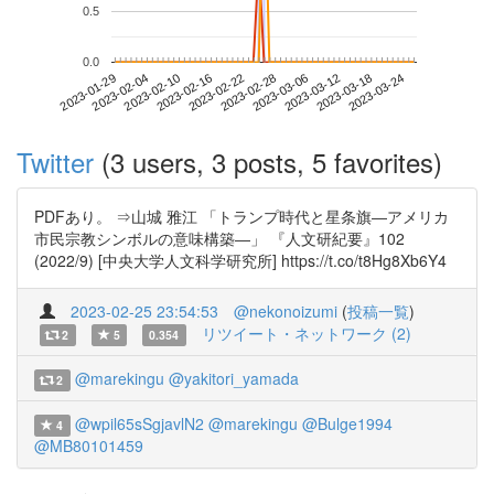
0.5
0.0
2023-03-18
2023-01-29
2023-02-16
2023-03-06
2023-03-24
2023-02-04
2023-02-22
2023-03-12
2023-02-10
2023-02-28
Twitter
(3 users, 3 posts, 5 favorites)
PDFあり。 ⇒山城 雅江 「トランプ時代と星条旗―アメリカ
市民宗教シンボルの意味構築―」 『人文研紀要』102
(2022/9) [中央大学人文科学研究所] https://t.co/t8Hg8Xb6Y4
2023-02-25 23:54:53
@nekonoizumi
(
投稿一覧
)
リツイート・ネットワーク (2)
2
5
0.354
@marekingu
@yakitori_yamada
2
@wpil65sSgjavlN2
@marekingu
@Bulge1994
4
@MB80101459