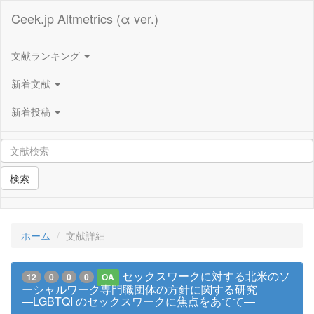
Ceek.jp Altmetrics (α ver.)
文献ランキング
新着文献
新着投稿
検索
ホーム
文献詳細
セックスワークに対する北米のソ
12
0
0
0
OA
ーシャルワーク専門職団体の方針に関する研究
―LGBTQI のセックスワークに焦点をあてて―