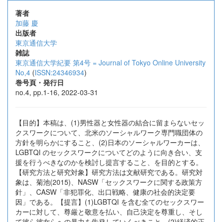
著者
加藤 慶
出版者
東京通信大学
雑誌
東京通信大学紀要 第4号 = Journal of Tokyo Online University
No,4
(
ISSN:24346934
)
巻号頁・発行日
no.4, pp.1-16, 2022-03-31
【目的】本稿は、(1)男性器と女性器の結合に留まらないセッ
クスワークについて、北米のソーシャルワーク専門職団体の
方針を明らかにすること、(2)日本のソーシャルワーカーは、
LGBTQI のセックスワークについてどのように向き合い、支
援を行うべきなのかを検討し提言すること、を目的とする。
【研究方法と研究対象】研究方法は文献研究である。研究対
象は、菊池(2015)、NASW「セックスワークに関する政策方
針」、CASW「非犯罪化、出口戦略、健康の社会的決定要
因」である。【提言】(1)LGBTQI を含む全てのセックスワー
カーに対して、尊厳と敬意を払い、自己決定を尊重し、そし
て彼ら彼女らへの暴力を告発していくべきこと。(2)経済的正