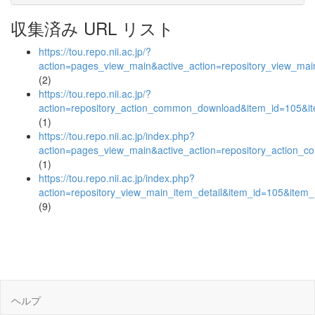
収集済み URL リスト
https://tou.repo.nii.ac.jp/?
action=pages_view_main&active_action=repository_view_ma
(2)
https://tou.repo.nii.ac.jp/?
action=repository_action_common_download&item_id=105&it
(1)
https://tou.repo.nii.ac.jp/index.php?
action=pages_view_main&active_action=repository_action_
(1)
https://tou.repo.nii.ac.jp/index.php?
action=repository_view_main_item_detail&item_id=105&ite
(9)
ヘルプ