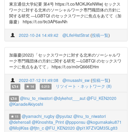
東京通信大学紀要 第4号 https://t.co/MOKJKeNWwj セックス
ワークに対する北米のソーシャルワーク専門職団体の方針に
関する研究 ―LGBTQI のセックスワークに焦点をあてて（加
藤慶） https://t.co/9c3AP6avNh
2022-10-24 14:49:42
@LifeHistStrat
(
投稿一覧
)
加藤慶(2022)「セックスワークに対する北米のソーシャルワ
ーク専門職団体の方針に関する研究 ―LGBTQI のセックスワ
ークに焦点をあてて」 https://t.co/m0rQ666EHm
2022-07-12 01:49:08
@musashi_sw
(
投稿一覧
)
リツイート・ネットワーク (8)
4
14
0.213
@inu_to_niwatori
@dykehot___aut
@FU_KEN2020
8
@KanadeAkiyoshi
@yamachi_rugby
@pyutaz
@inu_to_niwatori
11
@deheroall
@Kinoshita_Print
@ppponsu
@kogumakaku871
@MojiKiss
@fjtn_c
@FU_KEN2020
@pl1XFZVQM3SLg83