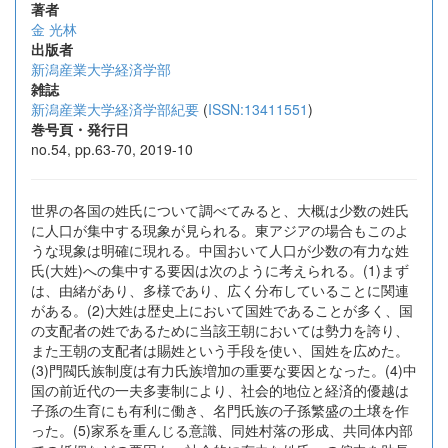
著者
金 光林
出版者
新潟産業大学経済学部
雑誌
新潟産業大学経済学部紀要
(
ISSN:13411551
)
巻号頁・発行日
no.54, pp.63-70, 2019-10
世界の各国の姓氏について調べてみると、大概は少数の姓氏
に人口が集中する現象が見られる。東アジアの場合もこのよ
うな現象は明確に現れる。中国おいて人口が少数の有力な姓
氏(大姓)への集中する要因は次のように考えられる。(1)まず
は、由緒があり、多様であり、広く分布していることに関連
がある。(2)大姓は歴史上において国姓であることが多く、国
の支配者の姓であるために当該王朝においては勢力を誇り、
また王朝の支配者は賜姓という手段を使い、国姓を広めた。
(3)門閥氏族制度は有力氏族増加の重要な要因となった。(4)中
国の前近代の一夫多妻制により、社会的地位と経済的優越は
子孫の生育にも有利に働き、名門氏族の子孫繁盛の土壌を作
った。(5)家系を重んじる意識、同姓村落の形成、共同体内部