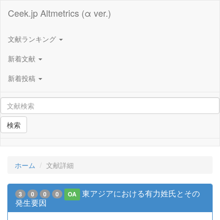
Ceek.jp Altmetrics (α ver.)
文献ランキング
新着文献
新着投稿
検索
ホーム
文献詳細
東アジアにおける有力姓氏とその
3
0
0
0
OA
発生要因