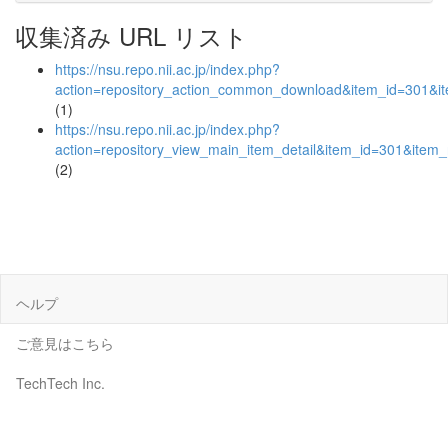
収集済み URL リスト
https://nsu.repo.nii.ac.jp/index.php?
action=repository_action_common_download&item_id=301&it
(1)
https://nsu.repo.nii.ac.jp/index.php?
action=repository_view_main_item_detail&item_id=301&ite
(2)
ヘルプ
ご意見はこちら
TechTech Inc.