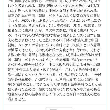
での婚姻などの要因も、社会的に有力な姓氏への偏中を助長
したと考えられる。朝鮮(韓国)とベトナムの姓氏における有
力な姓氏への集中現象にも中国と近似する要因が見られる。
日本の姓氏が中国、朝鮮、ベトナムのように数百程度に集約
されず、約30万個もあるといわれるが、これについては次の
ような要因が考えられる。(1)日本の姓氏は地名、職業名、物
象名などに由来したが、その中の多数が地名に由来してい
る。それぞれの地域の多様な地名に由来したために自ずと姓
氏の数が多数になったと思われる(2)日本の家族制度は中国、
朝鮮、ベトナムの場合に比べて血縁によって続くという意識
が濃厚ではなく、そのため姓氏の分化が常に行われ、それが
多数の姓氏に発展する素地となった。(3)日本の政治体制が中
国、朝鮮、ベトナムのような中央集権型ではなかったので、
古代社会の場合を除くと、中央の政治権力による姓氏への影
響力(王権により賜姓・改姓)が薄く、これも姓氏が多様化す
る一因にもなったと考えられる。(4)明治時代に入り、「平民
苗字必称義務令」が発布され、江戸時代までに公に苗字(名
字)を名乗ることができなかった平民層も苗字を持つことが義
務化されたために、極めて短期間に平民たちが馴染みのある
地名から多数の苗字を新しく作ったことが日本の姓氏の数を
増加させた。