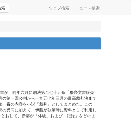
検索
ウェブ検索
ニュース検索
訳書が、同年六月に刑法第百七十五条「猥褻文書販売
月の第一回公判から一九五七年三月の最高裁判決まで
第一審の内容を小説『裁判』としてまとめた。この
間の異同に加えて、伊藤が執筆時に資料として利用し
をとおして、伊藤が「体験」および「記録」をどのよ