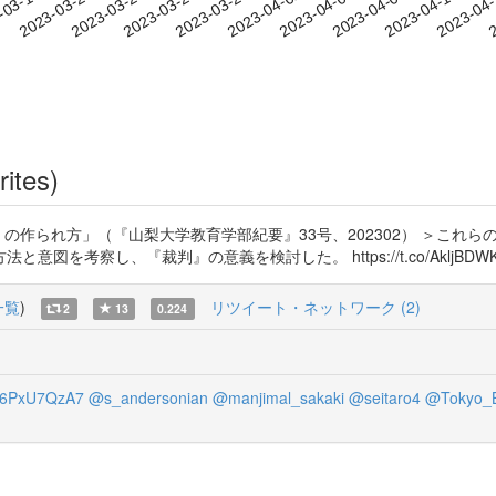
2023-04-07
2023-04-10
2023-04
-03-17
2
2023-03-20
2023-03-23
2023-03-26
2023-03-29
2023-04-01
2023-04-04
rites)
』の作られ方」（『山梨大学教育学部紀要』33号、202302） ＞これ
を考察し、『裁判』の意義を検討した。 https://t.co/AkljBDWK
一覧
)
リツイート・ネットワーク (2)
2
13
0.224
6PxU7QzA7
@s_andersonian
@manjimal_sakaki
@seitaro4
@Tokyo_B