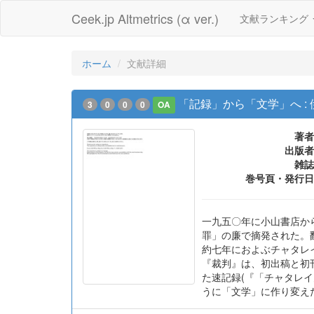
Ceek.jp Altmetrics (α ver.)
文献ランキング
ホーム
文献詳細
「記録」から「文学」へ :
3
0
0
0
OA
著者
出版者
雑誌
巻号頁・発行日
一九五〇年に小山書店か
罪」の廉で摘発された。
約七年におよぶチャタレ
『裁判』は、初出稿と初
た速記録(『「チャタレ
うに「文学」に作り変え