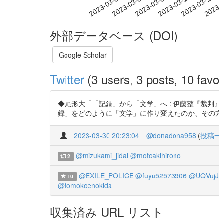
2023-03-08
2023-03-11
2023-03-14
2023
2023-03-02
2023-03-05
外部データベース (DOI)
Google Scholar
Twitter
(3 users, 3 posts, 10 favo
◆尾形大「「記録」から「文学」へ : 伊藤整『裁判
録」をどのように「文学」に作り変えたのか、その方法と意図
2023-03-30 20:23:04
@donadona958
(
投稿
@mizukami_jidai
@motoakihirono
2
@EXILE_POLICE
@fuyu52573906
@UQVujJ
10
@tomokoenokida
収集済み URL リスト