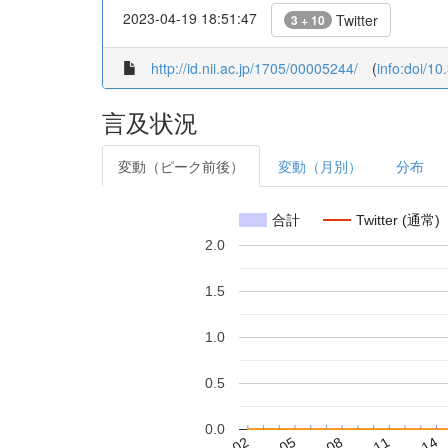
2023-04-19 18:51:47
Twitter
3 + 10
http://id.nii.ac.jp/1705/00005244/
(
info:doi/1
言及状況
変動（ピーク前後）
変動（月別）
分布
合計
Twitter (通常)
2.0
1.5
1.0
0.5
0.0