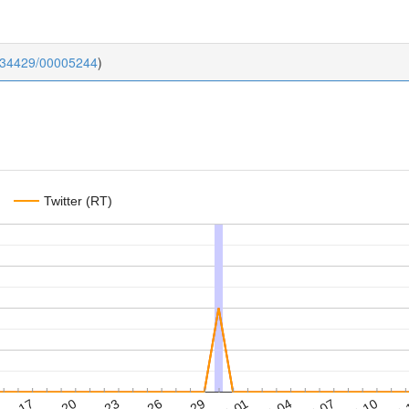
0.34429/00005244
)
Twitter (RT)