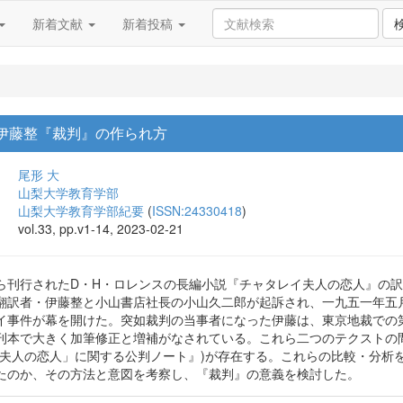
新着文献
新着投稿
 伊藤整『裁判』の作られ方
尾形 大
山梨大学教育学部
山梨大学教育学部紀要
(
ISSN:24330418
)
vol.33, pp.v1-14, 2023-02-21
ら刊行されたD・H・ロレンスの長編小説『チャタレイ夫人の恋人』の
翻訳者・伊藤整と小山書店社長の小山久二郎が起訴され、一九五一年五
イ事件が幕を開けた。突如裁判の当事者になった伊藤は、東京地裁での
刊本で大きく加筆修正と増補がなされている。これら二つのテクストの
イ夫人の恋人」に関する公判ノート』)が存在する。これらの比較・分析
たのか、その方法と意図を考察し、『裁判』の意義を検討した。