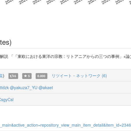
tes)
・解説 「「東欧における東洋の宗教 : リトアニアからの三つの事例」+
覧
)
リツイート・ネットワーク (6)
6
5
0.000
tdzk
@yakuza7_YU
@akaet
sgyCsl
view_main&active_action=repository_view_main_item_detail&item_id=2