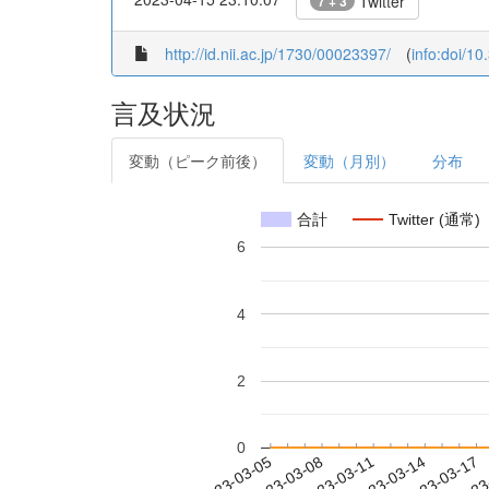
Twitter
7 + 3
http://id.nii.ac.jp/1730/00023397/
(
info:doi/1
言及状況
変動（ピーク前後）
変動（月別）
分布
合計
Twitter (通常)
6
4
2
0
2023-03-11
2023-03-14
2023-03-17
2023
2023-03-05
2023-03-08