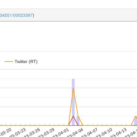
0.34551/00023397
)
Twitter (RT)
2023-04-10
2023-04-13
2023-04
-03-20
2
2023-03-23
2023-03-26
2023-03-29
2023-04-01
2023-04-04
2023-04-07