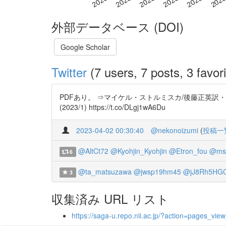
外部データベース (DOI)
Google Scholar
Twitter
(7 users, 7 posts, 3 favori
PDFあり。 ⇒マイケル・ストルミスカ/後藤正英訳
(2023/1) https://t.co/DLgj1wA6Du
2023-04-02 00:30:40
@nekonoizumi
(
投稿一
@AltCt72
@Kyohjin_Kyohjin
@Etron_fou
@mst
6
@ta_matsuzawa
@jwsp19hm45
@jJ8Rh5HGC
3
収集済み URL リスト
https://saga-u.repo.nii.ac.jp/?action=pages_