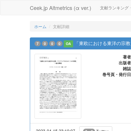
Ceek.jp Altmetrics (α ver.)
文献ランキング
ホーム
文献詳細
「東欧における東洋の宗教 
7
0
0
0
OA
著者
出版者
雑誌
巻号頁・発行日
2023-04-15 23:10:07