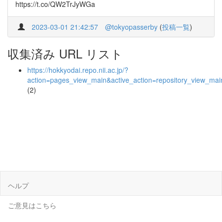
https://t.co/QW2TrJyWGa
2023-03-01 21:42:57
@tokyopasserby
(
投稿一覧
)
収集済み URL リスト
https://hokkyodai.repo.nii.ac.jp/?
action=pages_view_main&active_action=repository_view_ma
(2)
ヘルプ
ご意見はこちら