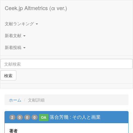
Ceek.jp Altmetrics (α ver.)
文献ランキング
新着文献
新着投稿
検索
ホーム
文献詳細
落合芳幾 : その人と画業
2
0
0
0
OA
著者